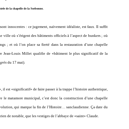
ntrée de la chapelle de la Sorbonne.
sont innocentes : ce jugement, naïvement idéaliste, est faux. Il suffit
 ville où s’érigent des bâtiments officiels à l’aspect de bunkers ; où
ngs ; et où l’on place sa fierté dans la restauration d’une chapelle
e Jean-Louis Millet qualifie de «bâtiment le plus significatif de la
ogrès
du 17 mai).
il est «significatif» de faire passer à la trappe l’histoire authentique,
oire le matamore municipal, c’est donc la construction d’une chapelle
évolution, qui marque la fin de l’Histoire… sanclaudienne. Ça date du
 rien de notable, que les vestiges de l’abbaye de «saint» Claude.