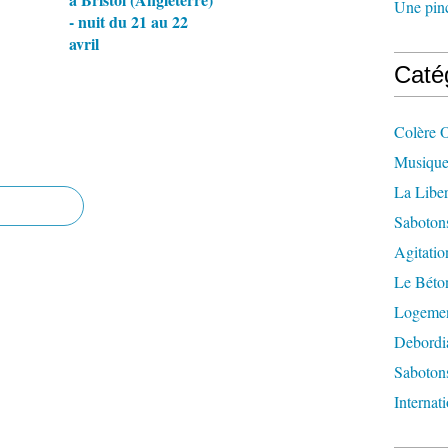
Une pincé
- nuit du 21 au 22
avril
Caté
Colère 
Musique
La Liber
Saboton
Agitatio
Le Béton
Logement
Debordi
Sabotons
Internat