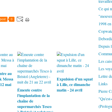
travaille
Ce qui n
"mouvem
post
0
1998 en
Copwat
Debordi
Depuis l
Commun
Les caiss
Les voy
ntre au
Lettre d
ck Messa
Expulsion d'un squat
Links
 12 mai
à Lille, ce dimanche
Émeute contre
matin - 24 avril
Pierre C
l'implantation de la
"Qu'est-
chaîne de
supermarchés Tesco
(Prologu
à Bristol (Angleterre)