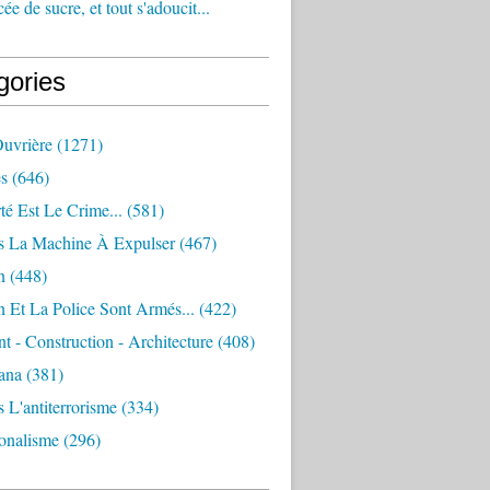
e de sucre, et tout s'adoucit...
gories
Ouvrière
(1271)
s
(646)
té Est Le Crime...
(581)
s La Machine À Expulser
(467)
n
(448)
 Et La Police Sont Armés...
(422)
 - Construction - Architecture
(408)
ana
(381)
 L'antiterrorisme
(334)
ionalisme
(296)