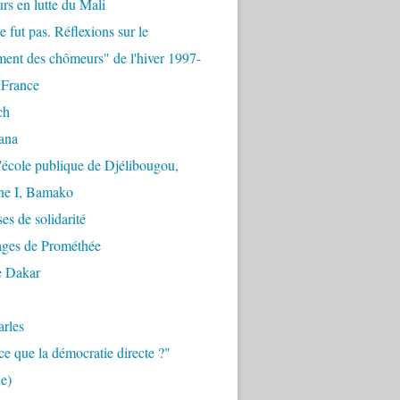
urs en lutte du Mali
e fut pas. Réflexions sur le
ent des chômeurs" de l'hiver 1997-
 France
ch
ana
'école publique de Djélibougou,
e I, Bamako
es de solidarité
ages de Prométhée
e Dakar
arles
ce que la démocratie directe ?"
e)