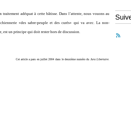
 traitement adéquat à cette bâtisse. Dans l’attente, nous vouons au
Suiv
 chiennerie «des sabre-peuple et des curés» qui va avec. La non-
e, est un principe qui doit rester hors de discussion.
Cet article a paru
en juillet 2004
dans
le deuxième numéro du
Jura Libertaire
.