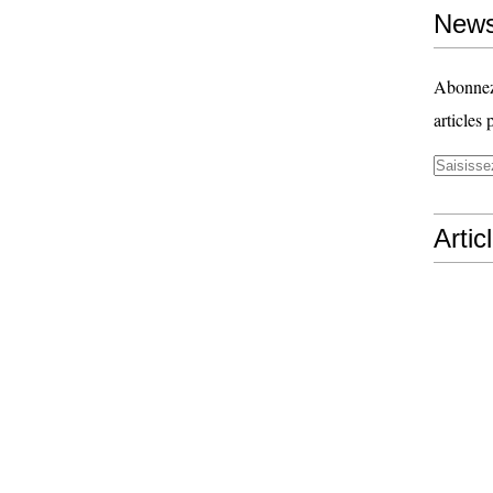
News
Abonnez-
articles 
Artic