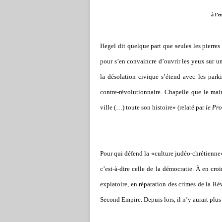
à l’e
Hegel dit quelque part que seules les pierres 
pour s’en convaincre d’ouvrir les yeux sur une
la désolation civique s’étend avec les parki
contre-révolutionnaire. Chapelle que le mair
ville (…) toute son histoire» (relaté par
le Pr
Pour qui défend la «culture judéo-chrétienne», 
c’est-à-dire celle de la démocratie. À en cr
expiatoire, en réparation des crimes de la R
Second Empire. Depuis lors, il n’y aurait plus