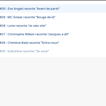
#30 : Eve Angeli raconte "Avant de partir"
#29 : MC Solaar raconte "Bouge de là"
28 : Lorie raconte "Je vais vite"
#27 : Christophe Willem raconte "Jacques a dit"
#26 : Chimène Badi raconte "Entre nous"
#25 : Indochine raconte "3e sexe"
#24 : Zaho raconte "C'est chelou"
#23 : Patrick Bruel raconte "Au café des délices"
#22 : Kyo raconte "Le chemin"
#21 : Nolwenn Leroy raconte "Cassé"
#20 : Patrick Hernandez raconte "Born to be alive"
#19 : Lorie raconte "Près de moi"