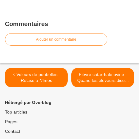
Commentaires
Ajouter un commentaire
< Voleurs de poubelles :
Fièvre catarrhale ovine :
Relaxe à Nîmes
Quand les éleveurs disent
non à la vaccination et aux
appareils syndicaux >
Hébergé par Overblog
Top articles
Pages
Contact