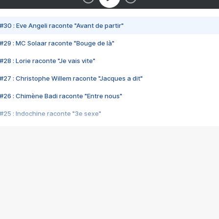
#30 : Eve Angeli raconte "Avant de partir"
#29 : MC Solaar raconte "Bouge de là"
28 : Lorie raconte "Je vais vite"
#27 : Christophe Willem raconte "Jacques a dit"
#26 : Chimène Badi raconte "Entre nous"
#25 : Indochine raconte "3e sexe"
#24 : Zaho raconte "C'est chelou"
#23 : Patrick Bruel raconte "Au café des délices"
#22 : Kyo raconte "Le chemin"
#21 : Nolwenn Leroy raconte "Cassé"
#20 : Patrick Hernandez raconte "Born to be alive"