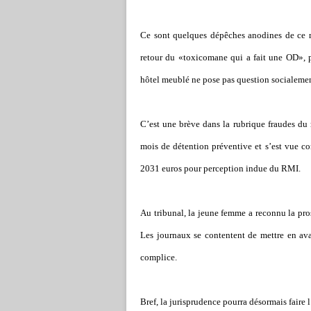
Ce sont quelques dépêches anodines de ce m
retour du «toxicomane qui a fait une OD», pr
hôtel meublé ne pose pas question socialemen
C’est une brève dans la rubrique fraudes du 
mois de détention préventive et s’est vue 
2031 euros pour perception indue du RMI.
Au tribunal, la jeune femme a reconnu la prost
Les journaux se contentent de mettre en av
complice.
Bref, la jurisprudence pourra désormais faire l