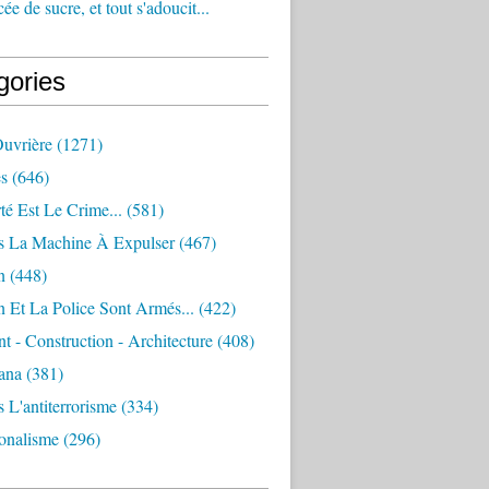
e de sucre, et tout s'adoucit...
gories
Ouvrière
(1271)
s
(646)
té Est Le Crime...
(581)
s La Machine À Expulser
(467)
n
(448)
 Et La Police Sont Armés...
(422)
 - Construction - Architecture
(408)
ana
(381)
 L'antiterrorisme
(334)
ionalisme
(296)