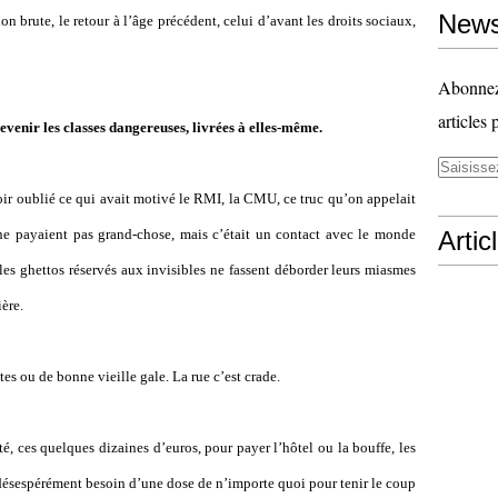
News
ion brute, le retour à l’âge précédent, celui d’avant les droits sociaux,
Abonnez-
articles 
venir les classes dangereuses, livrées à elles-même.
oir oublié ce qui avait motivé le RMI, la CMU, ce truc qu’on appelait
 ne payaient pas grand-chose, mais c’était un contact avec le monde
Artic
s ghettos réservés aux invisibles ne fassent déborder leurs miasmes
ière.
s ou de bonne vieille gale. La rue c’est crade.
é, ces quelques dizaines d’euros, pour payer l’hôtel ou la bouffe, les
 désespérément besoin d’une dose de n’importe quoi pour tenir le coup