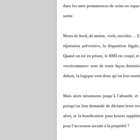
dans les rares permanences de soins ou espace
sortie.
Morts de froid, de misère, viols, suicides … 
répression préventive, la disparition légal
Quand on est en prison, le RMI est coupé, et p
«toxicomanes» sont de toute façon destinés à
dehors, la logique veut donc qu’on leur interd
Mais alors raisonnons jusqu’à l’absurde, et
puisqu’on leur demande de déclarer leurs rev
alors, et la bonification pour heures suppléme
pour l’accession sociale à la propriété ?