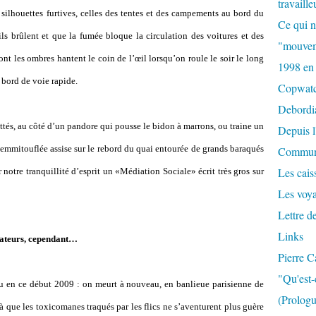
travaille
e silhouettes furtives, celles des tentes et des campements au bord du
Ce qui n
s brûlent et que la fumée bloque la circulation des voitures et des
"mouvem
nt les ombres hantent le coin de l’œil lorsqu’on roule le soir le long
1998 en
 bord de voie rapide.
Copwat
Debordi
tés, au côté d’un pandore qui pousse le bidon à marrons, ou traine un
Depuis l
e emmitouflée assise sur le rebord du quai entourée de grands baraqués
Commun
Les caiss
notre tranquillité d’esprit un «Médiation Sociale» écrit très gros sur
Les voy
Lettre d
Links
édateurs, cependant…
Pierre C
"Qu'est-
u en ce début 2009 : on meurt à nouveau, en banlieue parisienne de
(Prologu
déjà que les toxicomanes traqués par les flics ne s’aventurent plus guère