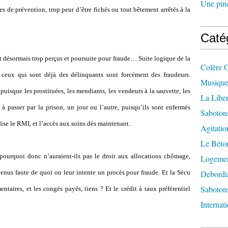
Une pincé
s de prévention, trop peur d’être fichés ou tout bêtement arrêtés à la
Caté
Et désormais trop perçus et poursuite pour fraude… Suite logique de la
Colère 
e, ceux qui sont déjà des délinquants sont forcément des fraudeurs.
Musique
uisque les prostituées, les mendiants, les vendeurs à la sauvette, les
La Liber
 passer par la prison, un jour ou l’autre, puisqu’ils sont enfermés
Saboton
ise le RMI, et l’accès aux soins dès maintenant.
Agitatio
Le Béton
 pourquoi donc n’auraient-ils pas le droit aux allocations chômage,
Logement
enus faute de quoi on leur intente un procès pour fraude. Et la Sécu
Debordi
Sabotons
ntaires, et les congés payés, tiens ? Et le crédit à taux préférentiel
Internat