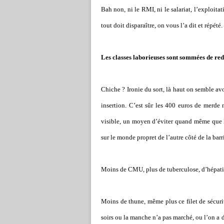
Bah non, ni le RMI, ni le salariat, l’exploitat
tout doit disparaître, on vous l’a dit et répété.
Les classes laborieuses sont sommées de rede
Chiche ? Ironie du sort, là haut on semble av
insertion. C’est sûr les 400 euros de merde
visible, un moyen d’éviter quand même que le
sur le monde propret de l’autre côté de la barr
Moins de CMU, plus de tuberculose, d’hépatite
Moins de thune, même plus ce filet de sécurit
soirs ou la manche n’a pas marché, ou l’on a