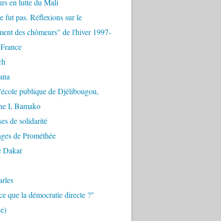
urs en lutte du Mali
e fut pas. Réflexions sur le
ent des chômeurs" de l'hiver 1997-
 France
ch
ana
'école publique de Djélibougou,
e I, Bamako
es de solidarité
ages de Prométhée
e Dakar
arles
ce que la démocratie directe ?"
e)