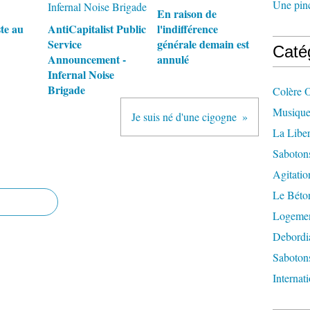
Une pincé
En raison de
te au
AntiCapitalist Public
l'indifférence
Service
générale demain est
Caté
Announcement -
annulé
Infernal Noise
Brigade
Colère 
Musique
Je suis né d'une cigogne
La Liber
Saboton
Agitatio
Le Béton
Logement
Debordi
Sabotons
Internat