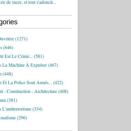
e de sucre, et tout s'adoucit...
gories
Ouvrière
(1271)
s
(646)
té Est Le Crime...
(581)
s La Machine À Expulser
(467)
n
(448)
 Et La Police Sont Armés...
(422)
 - Construction - Architecture
(408)
ana
(381)
 L'antiterrorisme
(334)
ionalisme
(296)