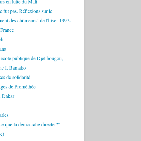
urs en lutte du Mali
e fut pas. Réflexions sur le
ent des chômeurs" de l'hiver 1997-
 France
ch
ana
'école publique de Djélibougou,
e I, Bamako
es de solidarité
ages de Prométhée
e Dakar
arles
ce que la démocratie directe ?"
e)