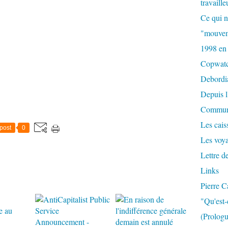
travaille
Ce qui n
"mouvem
1998 en
Copwat
Debordi
Depuis l
Commun
Les caiss
post
0
Les voy
Lettre d
Links
Pierre C
"Qu'est-
(Prologu