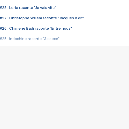
28 : Lorie raconte "Je vais vite"
#27 : Christophe Willem raconte "Jacques a dit"
#26 : Chimène Badi raconte "Entre nous"
#25 : Indochine raconte "3e sexe"
#24 : Zaho raconte "C'est chelou"
#23 : Patrick Bruel raconte "Au café des délices"
#22 : Kyo raconte "Le chemin"
#21 : Nolwenn Leroy raconte "Cassé"
#20 : Patrick Hernandez raconte "Born to be alive"
#19 : Lorie raconte "Près de moi"
#18 : Michael Jones raconte "A nos actes manqués" (avec Jean-Jacque
#17 : Khaled raconte "Aïcha"