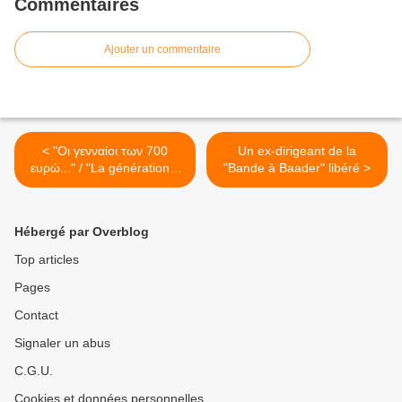
Commentaires
Ajouter un commentaire
< "Οι γενναίοι των 700
Un ex-dirigeant de la
ευρώ..." / "La génération à
"Bande à Baader" libéré >
700 euros..."
Hébergé par Overblog
Top articles
Pages
Contact
Signaler un abus
C.G.U.
Cookies et données personnelles