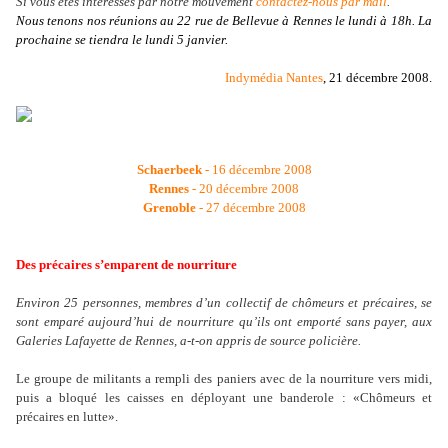
Si vous êtes intéressés par notre mouvement
contactez-nous par mail
.
Nous tenons nos réunions au 22 rue de Bellevue à Rennes le lundi à 18h. La
prochaine se tiendra le lundi 5 janvier.
Indymédia Nantes
,
21 décembre 2008
.
Schaerbeek
- 16 décembre 2008
Rennes
- 20 décembre 2008
Grenoble
- 27 décembre 2008
Des précaires s’emparent de nou
rriture
Environ 25 personnes, membres d
’
un collectif de chômeurs et précaires, se
sont emparé aujourd
’
hui de nourriture qu
’
ils ont emporté sans payer, aux
Galeries Lafayette de Rennes, a-t-on appris de source policière.
Le groupe de militants a rempli des paniers avec de la nourriture vers midi,
puis a bloqué les caisses en déployant une banderole : «Chômeurs et
précaires en lutte».