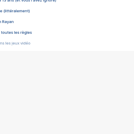
 a 13 ans (et vous l'avez ignoré)
e (littéralement)
im Rayan
 toutes les règles
s les jeux vidéo
us choquant de Rockstar ? - Le scandale BULLY
e plus moche de Steam
du RÊVE tourne au CAUCHEMAR
pendant 8 heures
it… à tort
umiliés par un jeu vidéo
ire - Final Fantasy 8
ti un empire - Age of Empires