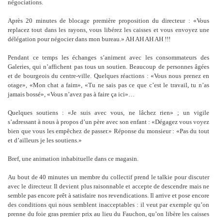
négociations.
Après 20 minutes de blocage première proposition du directeur : «Vous
replacez tout dans les rayons, vous libérez les caisses et vous envoyez une
délégation pour négocier dans mon bureau.» AH AH AH AH !!!
Pendant ce temps les échanges s’animent avec les consommateurs des
Galeries, qui n’affichent pas tous un soutien. Beaucoup de personnes âgées
et de bourgeois du centre-ville. Quelques réactions : «Vous nous prenez en
otage», «Mon chat a faim», «Tu ne sais pas ce que c’est le travail, tu n’as
jamais bossé», «Vous n’avez pas à faire ça ici»…
Quelques soutiens : «Je suis avec vous, ne lâchez rien» ; un vigile
s’adressant à nous à propos d’un père avec son enfant : «Dégagez vous voyez
bien que vous les empêchez de passer.» Réponse du monsieur : «Pas du tout
et d’ailleurs je les soutiens.»
Bref, une animation inhabituelle dans ce magasin.
Au bout de 40 minutes un membre du collectif prend le talkie pour discuter
avec le directeur. Il devient plus raisonnable et accepte de descendre mais ne
semble pas encore prêt à satisfaire nos revendications. Il arrive et pose encore
des conditions qui nous semblent inacceptables : il veut par exemple qu’on
prenne du foie gras premier prix au lieu du Fauchon, qu’on libère les caisses