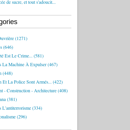
e de sucre, et tout s'adoucit...
gories
Ouvrière
(1271)
s
(646)
té Est Le Crime...
(581)
s La Machine À Expulser
(467)
n
(448)
 Et La Police Sont Armés...
(422)
 - Construction - Architecture
(408)
ana
(381)
 L'antiterrorisme
(334)
ionalisme
(296)