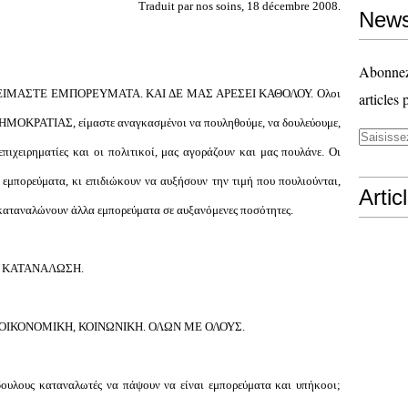
Traduit par nos soins, 18 décembre 2008.
News
Abonnez-
ΙΜΑΣΤΕ ΕΜΠΟΡΕΥΜΑΤΑ. ΚΑΙ ΔΕ ΜΑΣ ΑΡΕΣΕΙ ΚΑΘΟΛΟΥ. Ολοι
articles 
ΗΜΟΚΡΑΤΙΑΣ, είμαστε αναγκασμένοι να πουληθούμε, να δουλεύουμε,
επιχειρηματίες και οι πολιτικοί, μας αγοράζουν και μας πουλάνε. Οι
 εμπορεύματα, κι επιδιώκουν να αυξήσουν την τιμή που πουλιούνται,
Artic
 καταναλώνουν άλλα εμπορεύματα σε αυξανόμενες ποσότητες.
ους: ΚΑΤΑΝΑΛΩΣΗ.
 ΟΙΚΟΝΟΜΙΚΗ, ΚΟΙΝΩΝΙΚΗ. ΟΛΩΝ ΜΕ ΟΛΟΥΣ.
δουλους καταναλωτές να πάψουν να είναι εμπορεύματα και υπήκοοι;