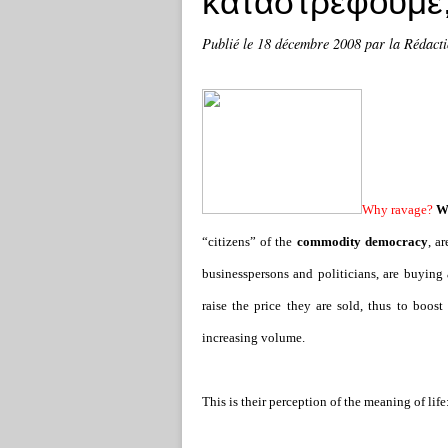
καταστρέφουμε
Publié le
18 décembre 2008
par la Rédact
Why ravage?
We
“citizens” of the
commodity democracy
, a
businessperson
s and politicians, are buyin
raise the price they are sold, thus to boost 
increasing volume.
This is their perception of the meaning of life