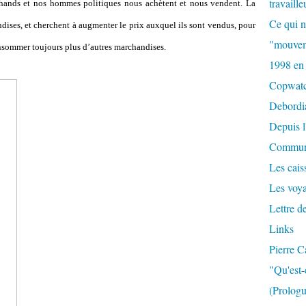
travaille
hands et nos hommes politiques nous achètent et nous vendent. La
Ce qui n
dises, et cherchent à augmenter le prix auxquel ils sont vendus, pour
"mouvem
onsommer toujours plus d’autres marchandises.
1998 en
Copwat
Debordi
Depuis l
Commun
Les caiss
Les voy
Lettre d
Links
Pierre C
"Qu'est-
(Prologu