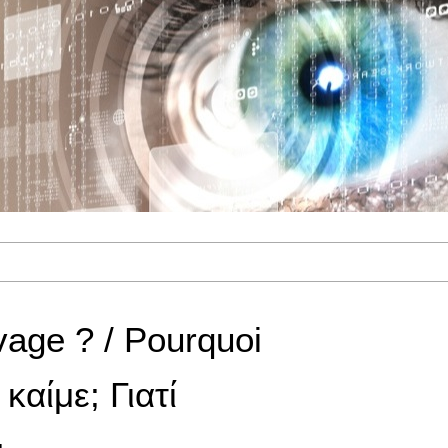
age ? / Pourquoi
 καίμε; Γιατί