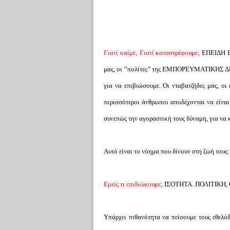
Γιατί καίμε; Γιατί καταστρέφουμε;
ΕΠΕΙΔΗ Ε
μας, οι ’’πολίτες’’ της ΕΜΠΟΡΕΥΜΑΤΙΚΗΣ Δ
για να επιβιώσουμε. Οι νταβατζήδες μας, οι 
περισσότεροι άνθρωποι αποδέχονται να είναι
συνεπώς την αγοραστική τους δύναμη, για να
Αυτό είναι το νόημα που δίνουν στη ζωή τ
Εμείς τι επιδιώκουμε;
ΙΣΟΤΗΤΑ. ΠΟΛΙΤΙΚΗ,
Υπάρχει πιθανότητα να πείσουμε τους εθελό