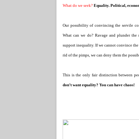
What do we seek?
Equality. Political, econo
Our possibility of convincing the servile co
What can we do? Ravage and plunder the ma
support inequality. If we cannot convince th
rid of the pimps, we can deny them the possib
This is the only fair distinction between p
don’t want equality? You can have chaos!