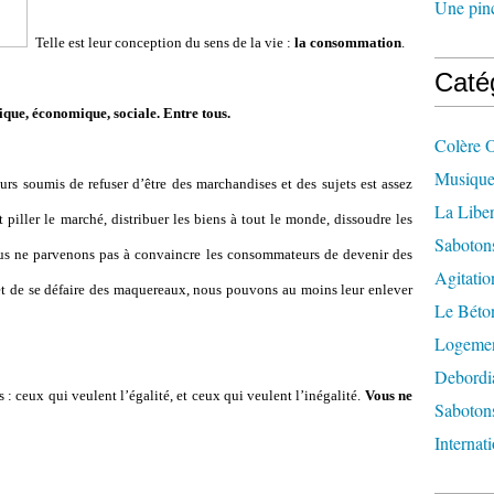
Une pincé
Telle est leur conception du sens de la vie :
la consommation
.
Caté
tique, économique, sociale. Entre tous.
Colère 
Musique
s soumis de refuser d’être des marchandises et des sujets est assez
La Liber
piller le marché, distribuer les biens à tout le monde, dissoudre les
Saboton
nous ne parvenons pas à convaincre les consommateurs de devenir des
Agitatio
et de se défaire des maquereaux, nous pouvons au moins leur enlever
Le Béton
Logement
Debordi
s : ceux qui veulent l’égalité, et ceux qui veulent l’inégalité.
Vous ne
Sabotons
Internat