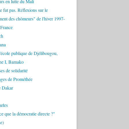
urs en lutte du Mali
e fut pas. Réflexions sur le
ent des chômeurs" de l'hiver 1997-
 France
ch
ana
'école publique de Djélibougou,
e I, Bamako
es de solidarité
ages de Prométhée
e Dakar
arles
ce que la démocratie directe ?"
e)