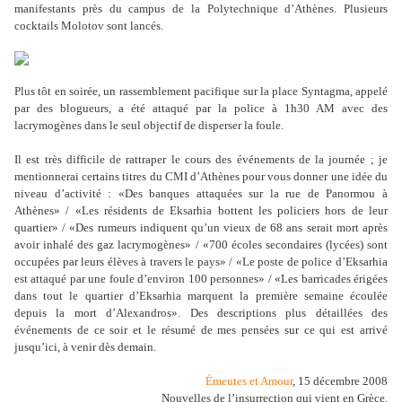
manifestants près du campus de la Polytechnique d’Athènes. Plusieurs
cocktails Molotov sont lancés.
Plus tôt en soirée, un rassemblement pacifique sur la place Syntagma, appelé
par des blogueurs, a été attaqué par la police à 1h30 AM avec des
lacrymogènes dans le seul objectif de disperser la foule.
Il est très difficile de rattraper le cours des événements de la journée ; je
mentionnerai certains titres du CMI d’Athènes pour vous donner une idée du
niveau d’activité : «Des banques attaquées sur la rue de Panormou à
Athènes» / «Les résidents de Eksarhia bottent les policiers hors de leur
quartier» / «Des rumeurs indiquent qu’un vieux de 68 ans serait mort après
avoir inhalé des gaz lacrymogènes» / «700 écoles secondaires (lycées) sont
occupées par leurs élèves à travers le pays» / «Le poste de police d’Eksarhia
est attaqué par une foule d’environ 100 personnes» / «Les barricades érigées
dans tout le quartier d’Eksarhia marquent la première semaine écoulée
depuis la mort d’Alexandros». Des descriptions plus détaillées des
événements de ce soir et le résumé de mes pensées sur ce qui est arrivé
jusqu’ici, à venir dès demain.
Émeutes et Amour
, 15 décembre 2008
Nouvelles de l’insurrection qui vient en Grèce.