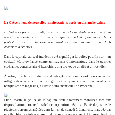
La Grèce attend de nouvelles manifestations après un dimanche calme
La Grèce se préparait lundi, après un dimanche généralement calme, à un
grand rassemblement de lycéens qui entendent poursuivre leurs
protestations contre la mort d’un adolescent tué par un policier le 6
décembre à Athènes.
Dans la capitale, un seul incident a été signalé par la police pour la nuit : un
cocktail Molotov lancé contre un magasin d
’
informatique dans le quartier
étudiant et contestataire d
’
Exarchia, qui a provoqué un début d
’
incendie.
À Volos, dans le centre du pays, des dégâts plus sérieux ont en revanche été
infligés dimanche soir par des groupes de jeunes à sept succursales de
banques et des magasins, à l
’
issue d
’
une manifestation lycéenne.
Lundi matin, la police de la capitale restait fortement mobilisée face aux
risques d
’
affrontements lors de la comparution prévue au Palais de justice de
plusieurs personnes arrêtées dans la nuit de samedi à dimanche, marquée par
une flambée de violences. Au total, 86 personnes avaient été interpellées lors