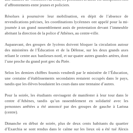
d
’
affrontements entre jeunes et policiers.
Résolues à poursuivre leur mobilisation, en dépit de l
’
absence de
revendications précises, les coordinations lycéennes ont appelé pour la mi-
journée à un grand rassemblement assis de protestation devant l
’
immeuble
abritant la direction de la police d
’
Athènes, au centre-ville.
Auparavant, des groupes de lycéens doivent bloquer la circulation autour
des ministères de l
’É
ducation et de la Défense, sur les deux grands axes
reliant le centre aux banlieues nord, et sur quatre autres grandes artères, dont
l
’
une proche du grand port grec du Pirée.
Selon les derniers chiffres fournis vendredi par le ministère de l
’É
ducation,
une centaine d
’
établissements secondaires restaient occupés dans le pays,
tandis que les élèves boudaient les cours dans une trentaine d
’
autres.
Pour la soirée, les étudiants envisagent de manifester à leur tour dans le
centre d
’
Athènes, tandis qu
’
un rassemblement en solidarité avec les
personnes arrêtées a été annoncé par des groupes de gauche à Larissa
(centre).
Dimanche en début de soirée, plus de deux cents habitants du quartier
d
’
Exarchia se sont rendus dans le calme sur les lieux où a été tué Alexis