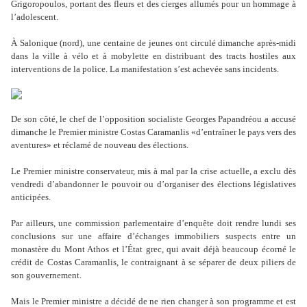
Grigoropoulos, portant des fleurs et des cierges allumés pour un hommage à
l
’
adolescent.
À Salonique (nord), une centaine de jeunes ont circulé dimanche après-midi
dans la ville à vélo et à mobylette en distribuant des tracts hostiles aux
interventions de la police. La manifestation s
’
est achevée sans incidents.
De son côté, le chef de l
’
opposition socialiste Georges Papandréou a accusé
dimanche le Premier ministre Costas Caramanlis «d
’
entraîner le pays vers des
aventures» et réclamé de nouveau des élections.
Le Premier ministre conservateur, mis à mal par la crise actuelle, a exclu dès
vendredi d
’
abandonner le pouvoir ou d
’
organiser des élections législatives
anticipées.
Par ailleurs, une commission parlementaire d
’
enquête doit rendre lundi ses
conclusions sur une affaire d
’
échanges immobiliers suspects entre un
monastère du Mont Athos et l
’É
tat grec, qui avait déjà beaucoup écorné le
crédit de Costas Caramanlis, le contraignant à se séparer de deux piliers de
son gouvernement.
Mais le Premier ministre a décidé de ne rien changer à son programme et est