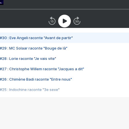
#30 : Eve Angeli raconte "Avant de partir"
#29 : MC Solaar raconte "Bouge de là"
28 : Lorie raconte "Je vais vite"
#27 : Christophe Willem raconte "Jacques a dit"
#26 : Chimène Badi raconte "Entre nous"
#25 : Indochine raconte "3e sexe"
#24 : Zaho raconte "C'est chelou"
#23 : Patrick Bruel raconte "Au café des délices"
#22 : Kyo raconte "Le chemin"