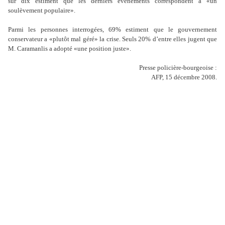
sur dix estiment que les derniers événements correspondent à «un
soulèvement populaire».
Parmi les personnes interrogées, 69% estiment que le gouvernement
conservateur a «plutôt mal géré» la crise. Seuls 20% d’
entre elles jugent que
M. Caramanlis a adopté «une position juste».
Presse policière-bourgeoise :
AFP, 15 décembre 2008.