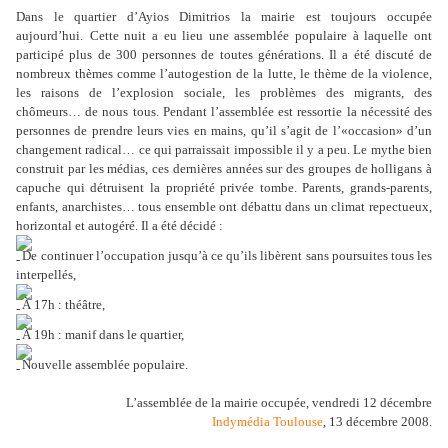
Dans le quartier d’Ayios Dimitrios la mairie est toujours occupée
aujourd’hui.
Cette nuit a eu lieu une assemblée populaire à laquelle ont
participé plus de 300 personnes de toutes générations. Il a été discuté de
nombreux thèmes comme l’autogestion de la lutte, le thème de la violence,
les raisons de l’explosion sociale, les problèmes des migrants, des
chômeurs… de nous tous. Pendant l’assemblée est ressortie la nécessité des
personnes de prendre leurs vies en mains, qu’il s’agit de l’«occasion» d’un
changement radical… ce qui parraissait impossible il y a peu. Le mythe bien
construit par les médias, ces dernières années sur des groupes de holligans à
capuche qui détruisent la propriété privée tombe. Parents, grands-parents,
enfants, anarchistes… tous ensemble ont débattu dans un climat repectueux,
horizontal et autogéré. Il a été décidé :
De continuer l’occupation jusqu’à ce qu’ils libèrent sans poursuites tous les
interpellés,
À 17h : théâtre,
À 19h : manif dans le quartier,
Nouvelle assemblée populaire.
L’assemblée de la mairie occupée, vendredi 12 décembre
Indymédia Toulouse
, 13 décembre 2008.