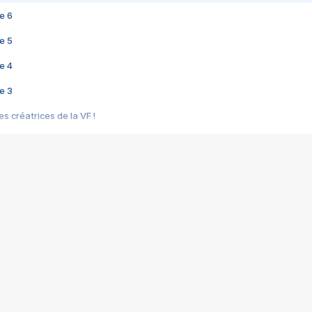
e 6
e 5
e 4
e 3
s créatrices de la VF !
e 2
e 1
e Mektoub My Love arrive enfin ! Rencontre avec Shaïn Boumedine et Sal
i : après Toni en famille
elle réalise le bouleversant Dites lui que je l'aime
ais ! Rencontre autour de Vie privée de Rebecca Zlotowski
 de Marguerite, Grave... Rencontre avec Ella Rumpf