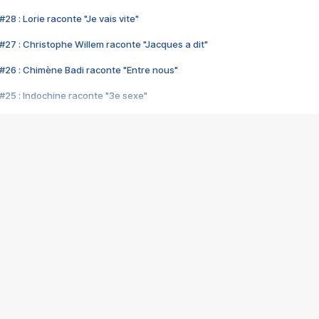
28 : Lorie raconte "Je vais vite"
#27 : Christophe Willem raconte "Jacques a dit"
#26 : Chimène Badi raconte "Entre nous"
#25 : Indochine raconte "3e sexe"
#24 : Zaho raconte "C'est chelou"
#23 : Patrick Bruel raconte "Au café des délices"
#22 : Kyo raconte "Le chemin"
#21 : Nolwenn Leroy raconte "Cassé"
#20 : Patrick Hernandez raconte "Born to be alive"
#19 : Lorie raconte "Près de moi"
#18 : Michael Jones raconte "A nos actes manqués" (avec Jean-Jacque
#17 : Khaled raconte "Aïcha"