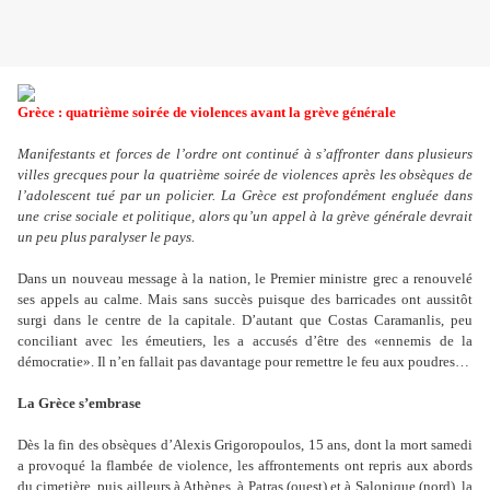
Grèce : quatrième soirée de violences avant la grève générale
Manifestants et forces de l’ordre ont continué à s’affronter dans plusieurs
villes grecques pour la quatrième soirée de violences après les obsèques de
l’adolescent tué par un policier. La Grèce est profondément engluée dans
une crise sociale et politique, alors qu’un appel à la grève générale devrait
un peu plus paralyser le pays.
Dans un nouveau message à la nation, le Premier ministre grec a renouvelé
ses appels au c
a
lme. Mais sans succès puisque des barricades ont aussitôt
surgi dans le centre de la capitale. D’autant que Costas Cara
manlis, peu
conciliant avec les émeutiers, les a accusés d’être des «ennemis de la
démocratie»
. Il n’en fallait pas davantage pour remettre le feu aux poudres…
La Grèce s’embrase
Dès la fin des obsèques d’Alexis Grigoropoulos, 15 ans, dont la mort samedi
a provoqué la flambée de violence, les affrontements ont repris aux abords
du cimetière, puis ailleurs à Athènes, à Patras (ouest) et à Salonique (nord), la