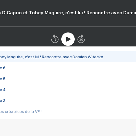
 DiCaprio et Tobey Maguire, c'est lui ! Rencontre avec Dam
bey Maguire, c'est lui ! Rencontre avec Damien Witecka
e 6
e 5
e 4
e 3
s créatrices de la VF !
e 2
e 1