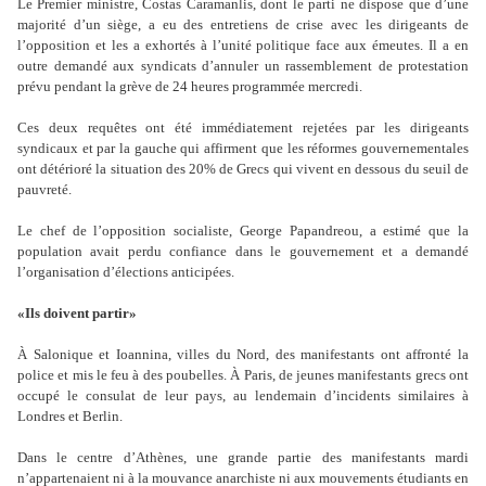
Le Premier ministre, Costas Caramanlis, dont le parti ne dispose que d
’
une
majorité d
’
un siège, a eu des entretiens de crise avec les dirigeants de
l
’
opposition et les a exhortés à l
’
unité politique face aux émeutes. Il a en
outre demandé aux syndicats d
’
annuler un rassemblement de protestation
prévu pendant la grève de 24 heures programmée mercredi.
Ces deux requêtes ont été immédiatement rejetées par les dirigeants
syndicaux et par la gauche qui affirment que les réformes gouvernementales
ont détérioré la situation des 20% de Grecs qui vivent en dessous du seuil de
pauvreté.
Le chef de l
’
opposition socialiste, George Papandreou, a estimé que la
population avait perdu confiance dans le gouvernement et a demandé
l
’
organisation d
’
élections anticipées.
«Ils doivent partir»
À Salonique et Ioannina, villes du Nord, des manifestants ont affronté la
police et mis le feu à des poubelles. À Paris, de jeunes manifestants grecs ont
occupé le consulat de leur pays, au lendemain d
’
incidents similaires à
Londres et Berlin.
Dans le centre d
’
Athènes, une grande partie des manifestants mardi
n
’
appartenaient ni à la mouvance anarchiste ni aux mouvements étudiants en