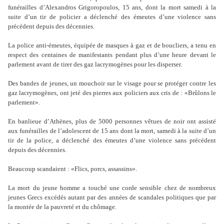
funérailles d
’
Alexandros Grigoropoulos, 15 ans, dont la mort samedi à la
suite d
’
un tir de policier a déclenché des émeutes d
’
une violence sans
précédent depuis des décennies.
La police anti-émeutes, équipée de masques à gaz et de boucliers, a tenu en
respect des centaines de manifestants pendant plus d
’
une heure devant le
parlement avant de tirer des gaz lacrymogènes pour les disperser.
Des bandes de jeunes, un mouchoir sur le visage pour se protéger contre les
gaz lacrymogènes, ont jeté des pierres aux policiers aux cris de : «Brûlons le
parlement».
En banlieue d
’
Athènes, plus de 5000 personnes vêtues de noir ont assisté
aux funérailles de l
’
adolescent de 15 ans dont la mort, samedi à la suite d
’
un
tir de la police, a déclenché des émeutes d
’
une violence sans précédent
depuis des décennies.
Beaucoup scandaient : «Flics, porcs, assassins».
La mort du jeune homme a touché une corde sensible chez de nombreux
jeunes Grecs excédés autant par des années de scandales politiques que par
la montée de la pauvreté et du chômage.