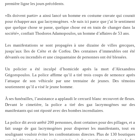
première ligne les jours précédents.
«Ils doivent partir» a ainsi lancé un homme en costume cravate qui courait
pour échapper aux gaz lacrymogènes. «Je suis ici parce que j
’ai le sentiment
que quelque chose se passe, quelque chose est en train de changer dans la
société»
, confiait Thodoros Adamopoulos, un homme d
’
affaires de 53 ans.
Les manifestations se sont propagées à une dizaine de villes grecques,
jusqu
’
aux îles de Crète et de Corfou. Des centaines d
’
immeubles ont été
dévastés ou incendiés et une cinquantaine de personnes ont été blessées.
Un policier a été inculpé d
’
homicide après la mort d
’
Alexandros
Grigoropoulos. La police affirme qu
’
il a tiré trois coups de semonce après
l
’
attaque de son véhicule par une trentaine de jeunes. Des témoins
soutiennent qu
’
il a visé le jeune homme.
À ses funérailles, l
’
assistance a applaudi le cercueil blanc recouvert de fleurs.
Devant le cimetière, la police a tiré des gaz lacrymogènes sur des
manifestants qui ont riposté avec des bombes incendiaires.
La police dit avoir arrêté 200 personnes, dont certaines pour des pillages, et a
fait usage de gaz lacrymogènes pour disperser les manifestants, tout en
soulignant vouloir éviter les confrontations directes. Plus de 130 boutiques