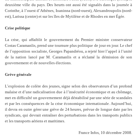
deuxième ville du pays. Des heurts ont aussi été signalés dans la journée à
Corinthe, à l’ouest d’Athènes, Ioaninna (nord-ouest), Alexandroupolis (nord-
est), Larissa (centre) et sur les îles de Mytilène et de Rhodes en mer Égée.
Crise politique
La crise, qui affaiblit le gouvernement du Premier ministre conservateur
Costas Caramanlis, prend une tournure plus politique de jour en jour. Le chef
de l’opposition socialiste, Georges Papandréou, a rejeté hier l’appel à l’unité
de la nation lancé par M. Caramanlis et a réclamé la démission de son
gouvernement et de nouvelles élections.
Grève générale
L’explosion de colère des jeunes, signe selon des observateurs d’un profond
malaise et d’une radicalisation due à l’insécurité éc
onomique et au chômage,
met en difficulté un gouvernement déjà déstabilisé par une série de scandales
et par les conséquences de la crise économique internationale. Aujourd’hui,
il devra en outre gérer une grève de 24 heures, prévue de longue date par les
syndicats, qui devrait entraîner des perturbations dans les transports publics
et les transports aériens et maritimes.
France Infos, 10 décembre 2008.