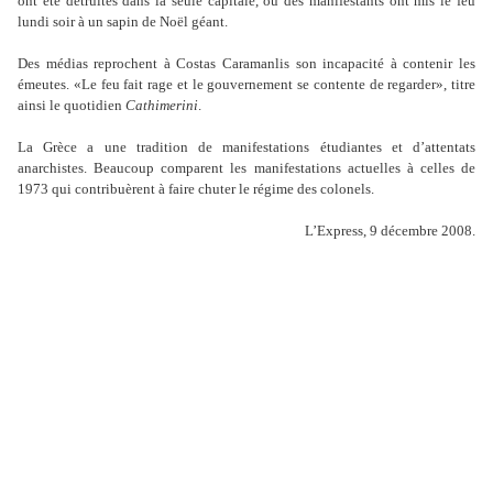
ont été détruites dans la seule capitale, où des manifestants ont mis le feu
lundi soir à un sapin de Noël géant.
Des médias reprochent à Costas Caramanlis son incapacité à contenir les
émeutes. «Le feu fait rage et le gouvernement se contente de regarder», titre
ainsi le quotidien
Cathimerini
.
La Grèce a une tradition de manifestations étudiantes et d
’
attentats
anarchistes. Beaucoup comparent les manifestations actuelles à celles de
1973 qui contribuèrent à faire chuter le régime des colonels.
L’Express, 9 décembre 2008.