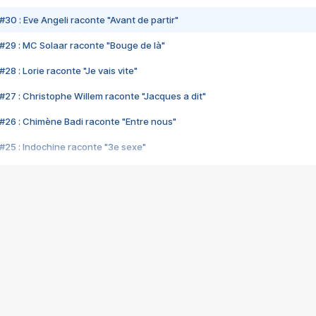
#30 : Eve Angeli raconte "Avant de partir"
#29 : MC Solaar raconte "Bouge de là"
28 : Lorie raconte "Je vais vite"
#27 : Christophe Willem raconte "Jacques a dit"
#26 : Chimène Badi raconte "Entre nous"
#25 : Indochine raconte "3e sexe"
#24 : Zaho raconte "C'est chelou"
#23 : Patrick Bruel raconte "Au café des délices"
#22 : Kyo raconte "Le chemin"
#21 : Nolwenn Leroy raconte "Cassé"
#20 : Patrick Hernandez raconte "Born to be alive"
#19 : Lorie raconte "Près de moi"