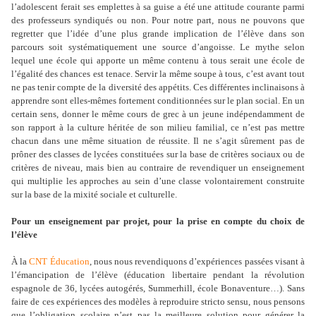
l’adolescent ferait ses emplettes à sa guise a été une attitude courante parmi
des professeurs syndiqués ou non. Pour notre part, nous ne pouvons que
regretter que l’idée d’une plus grande implication de l’élève dans son
parcours soit systématiquement une source d’angoisse. Le mythe selon
lequel une école qui apporte un même contenu à tous serait une école de
l’égalité des chances est tenace. Servir la même soupe à tous, c’est avant tout
ne pas tenir compte de la diversité des appétits. Ces différentes inclinaisons à
apprendre sont elles-mêmes fortement conditionnées sur le plan social. En un
certain sens, donner le même cours de grec à un jeune indépendamment de
son rapport à la culture héritée de son milieu familial, ce n’est pas mettre
chacun dans une même situation de réussite. Il ne s’agit sûrement pas de
prôner des classes de lycées constituées sur la base de critères sociaux ou de
critères de niveau, mais bien au contraire de revendiquer un enseignement
qui multiplie les approches au sein d’une classe volontairement construite
sur la base de la mixité sociale et culturelle.
Pour un enseignement par projet, pour la prise en compte du choix de
l’élève
À la
CNT Éducation
, nous nous revendiquons d’expériences passées visant à
l’émancipation de l’élève (éducation libertaire pendant la révolution
espagnole de 36, lycées autogérés, Summerhill, école Bonaventure…). Sans
faire de ces expériences des modèles à reproduire stricto sensu, nous pensons
que l’obligation scolaire n’est pas la meilleure solution pour générer la