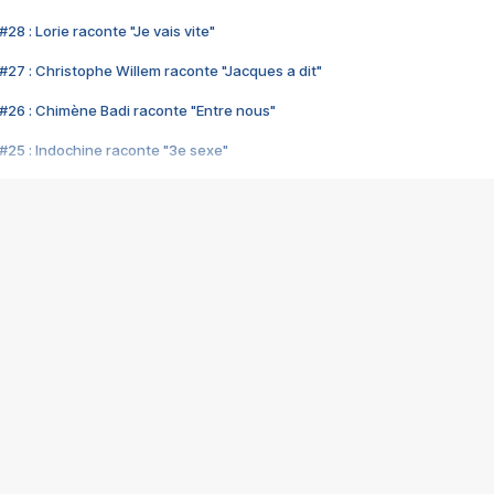
28 : Lorie raconte "Je vais vite"
#27 : Christophe Willem raconte "Jacques a dit"
#26 : Chimène Badi raconte "Entre nous"
#25 : Indochine raconte "3e sexe"
#24 : Zaho raconte "C'est chelou"
#23 : Patrick Bruel raconte "Au café des délices"
#22 : Kyo raconte "Le chemin"
#21 : Nolwenn Leroy raconte "Cassé"
#20 : Patrick Hernandez raconte "Born to be alive"
#19 : Lorie raconte "Près de moi"
#18 : Michael Jones raconte "A nos actes manqués" (avec Jean-Jacque
#17 : Khaled raconte "Aïcha"