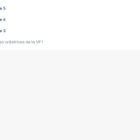
e 5
e 4
e 3
s créatrices de la VF !
e 2
e 1
e Mektoub My Love arrive enfin ! Rencontre avec Shaïn Boumedine et Sal
i : après Toni en famille
elle réalise le bouleversant Dites lui que je l'aime
ais ! Rencontre autour de Vie privée de Rebecca Zlotowski
 de Marguerite, Grave... Rencontre avec Ella Rumpf
 Les Rêveurs, un film intime sur la santé mentale