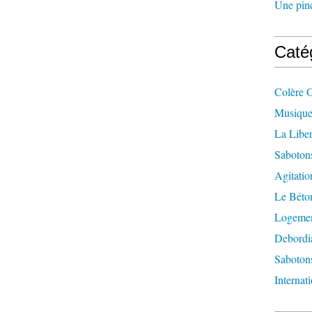
Une pincé
Caté
Colère 
Musique
La Liber
Saboton
Agitatio
Le Béton
Logement
Debordi
Sabotons
Internat