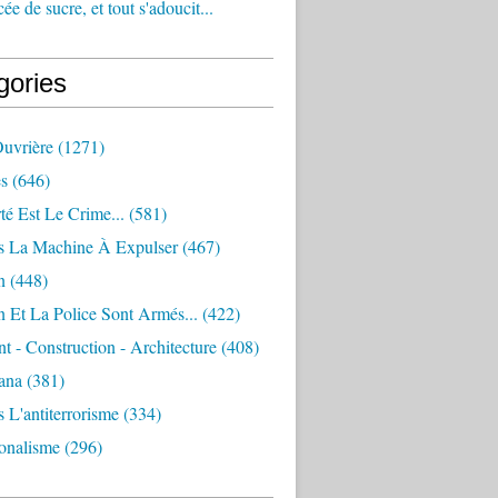
e de sucre, et tout s'adoucit...
gories
Ouvrière
(1271)
s
(646)
té Est Le Crime...
(581)
s La Machine À Expulser
(467)
n
(448)
 Et La Police Sont Armés...
(422)
 - Construction - Architecture
(408)
ana
(381)
 L'antiterrorisme
(334)
ionalisme
(296)