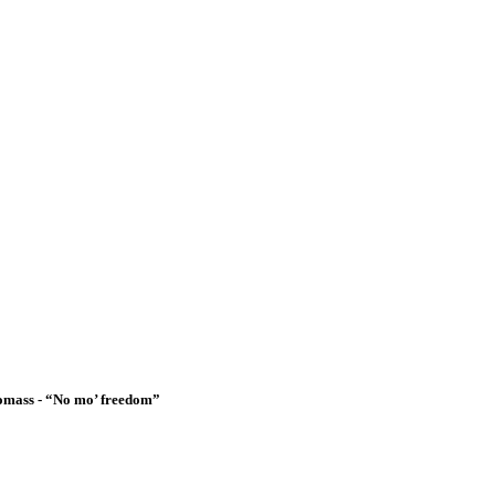
omass - “No mo’ freedom”