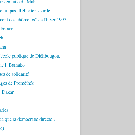
urs en lutte du Mali
e fut pas. Réflexions sur le
ent des chômeurs" de l'hiver 1997-
 France
ch
ana
'école publique de Djélibougou,
e I, Bamako
es de solidarité
ages de Prométhée
e Dakar
arles
ce que la démocratie directe ?"
e)