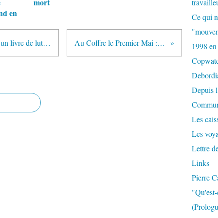
e
mort
travaille
nd en
Ce qui n
"mouvem
École, une révolution nécessaire - un livre de lutte et de réflexion !
Au Coffre le Premier Mai : de la balle !
1998 en
Copwat
Debordi
Depuis l
Commun
Les caiss
Les voy
Lettre d
Links
Pierre C
"Qu'est-
(Prologu