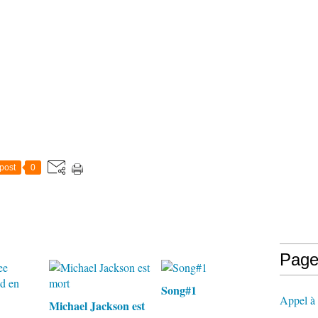
post
0
Page
Song#1
Appel à l
Michael Jackson est