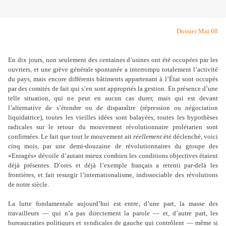
Dossier Mai 68
En dix jours, non seulement des centaines d’usines ont été occupées par les
ouvriers, et une grève générale spontanée a interrompu totalement l’activité
du pays, mais encore différents bâtiments appartenant à l’État sont occupés
par des comités de fait qui s’en sont appropriés la gestion. En présence d’une
telle situation, qui ne peut en aucun cas durer, mais qui est devant
l’alternative de s’étendre ou de disparaître (répression ou négociation
liquidatrice), toutes les vieilles idées sont balayées, toutes les hypothèses
radicales sur le retour
du mouvement révolutionnaire prolétarien sont
confirmées. Le fait que tout le mouvement ait
réellement
été déclenché, voici
cinq mois, par une demi-douzaine de révolutionnaires du groupe des
«Enragés» dévoile d’autant mieux combien les conditions objectives étaient
déjà présentes. D’ores et déjà l’exemple français a retenti par-delà les
frontières, et fait resurgir l’internationalisme, indissociable des révolutions
de notre siècle.
La lutte fondamentale aujourd’hui est entre, d’une part, la masse des
travailleurs — qui n’a pas directement la parole — et, d’autre part, les
bureaucraties politiques et syndicales de gauche qui contrôlent — même si