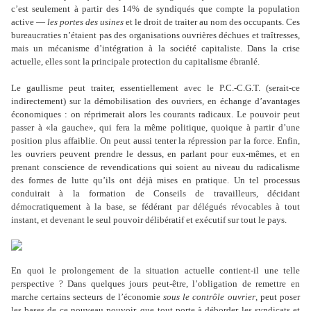
c’est seulement à partir des 14% de syndiqués que compte la population
active —
les portes des usines
et le droit de traiter au nom des occupants. Ces
bureaucraties n’étaient pas des organisations ouvrières déchues et traîtresses,
mais un mécanisme d’intégration à la société capitaliste. Dans la crise
actuelle, elles sont la principale protection du capitalisme ébranlé.
Le gaullisme peut traiter, essentiellement avec le P.C.-C.G.T. (serait-ce
indirectement) sur la démobilisation des ouvriers, en échange d’avantages
économiques : on réprimerait alors les courants radicaux. Le pouvoir peut
passer à «la gauche», qui fera la même politique, quoique à partir d’une
position plus affaiblie. On peut aussi tenter la répression par la force. Enfin,
les ouvriers peuvent prendre le dessus, en parlant pour eux-mêmes, et en
prenant conscience de revendications qui soient au niveau du radicalisme
des formes de lutte qu’ils ont déjà mises en pratique. Un tel processus
conduirait à la formation de Conseils de travailleurs, décidant
démocratiquement à la base, se fédérant par délégués révocables à tout
instant, et devenant le seul pouvoir délibératif et exécutif sur tout le pays.
En quoi le prolongement de la situation actuelle contient-il une telle
perspective ? Dans quelques jours peut-être, l’obligation de remettre en
marche certains secteurs de l’économie
sous le contrôle ouvrier
, peut poser
les bases de ce nouveau pouvoir, que tout porte à déborder les syndicats et