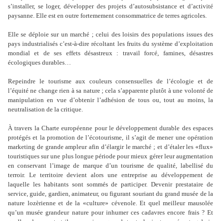
s
’
installer, se loger, développer des projets d
’
autosubsistance et d
’
activité
paysanne. Elle est en outre fortemement consommatrice de terres agricoles.
Elle se déploie sur un marché ; celui des loisirs des populations issues des
pays industrialisés c
’
est-à-dire récoltant les fruits du système d
’
exploitation
mondial et de ses effets désastreux : travail forcé, famines, désastres
écologiques durables…
Repeindre le tourisme aux couleurs consensuelles de l
’
écologie et de
l
’
équité ne change rien à sa nature ; cela s
’
apparente plutôt à une volonté de
manipulation en vue d
’
obtenir l
’
adhésion de tous ou, tout au moins, la
neutralisation de la critique.
À travers la Charte européenne pour le développement durable des espaces
protégés et la promotion de l
’
écotourisme, il s
’
agit de mener une opération
marketing de grande ampleur afin d
’
élargir le marché ; et d
’
étaler les «flux»
touristiques sur une plus longue période pour mieux gérer leur augmentation
en conservant l
’
image de marque d
’
un tourisme de qualité, labellisé du
terroir. Le territoire devient alors une entreprise au développement de
laquelle les habitants sont sommés de participer. Devenir prestataire de
service, guide, gardien, animateur, ou figurant souriant du grand musée de la
nature lozèrienne et de la «culture» cévenole. Et quel meilleur mausolée
qu
’
un musée grandeur nature pour inhumer ces cadavres encore frais ? Et