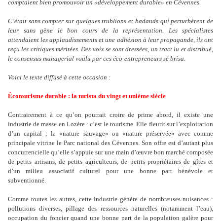
comptaient bien promouvoir un «développement durable» en Cévennes.
C
’
était sans compter sur quelques trublions et badauds qui perturbèrent de
leur sans gène le bon cours de la représentation. Les spécialistes
attendaient les applaudissements et une adhésion à leur propagande, ils ont
reçu les critiques méritées. Des voix se sont dressées, un tract lu et distribué,
le consensus managerial voulu par ces éco-entrepreneurs se brisa.
Voici le texte diffusé à cette occasion :
Écotourisme durable : la turista du vingt et unième siècle
Contrairement à ce qu
’
on pourrait croire de prime abord, il existe une
industrie de masse en Lozère : c
’
est le tourisme. Elle fleurit sur l
’
exploitation
d
’
un capital ; la «nature sauvage» ou «nature préservée» avec comme
principale vitrine le Parc national des Cévennes. Son offre est d
’
autant plus
concurrencielle qu
’
elle s
’
appuie sur une main d
’œ
uvre bon marché composée
de petits artisans, de petits agriculteurs, de petits propriétaires de gîtes et
d
’
un milieu associatif culturel pour une bonne part bénévole et
subventionné.
Comme toutes les autres, cette industrie génère de nombreuses nuisances :
pollutions diverses, pillage des ressources naturelles (notamment l
’
eau),
occupation du foncier quand une bonne part de la population galère pour