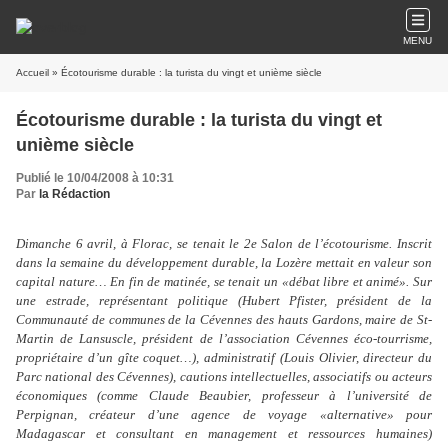
MENU
Accueil
» Écotourisme durable : la turista du vingt et unième siècle
Écotourisme durable : la turista du vingt et
unième siècle
Publié le 10/04/2008 à 10:31
Par
la Rédaction
Dimanche 6 avril, à Florac, se tenait le 2e Salon de l’écotourisme. Inscrit
dans la semaine du développement durable, la Lozère mettait en valeur son
capital nature… En fin de matinée, se tenait un «débat libre et animé». Sur
une estrade, représentant politique (Hubert Pfister, président de la
Communauté de communes de la Cévennes des hauts Gardons, maire de St-
Martin de Lansuscle, président de l
’
association Cévennes éco-tourrisme,
propriétaire d
’
un gîte coquet…), administratif (Louis Olivier, directeur du
Parc national des Cévennes), cautions intellectuelles, associatifs ou acteurs
économiques (comme Claude Beaubier, professeur à l
’
université de
Perpignan, créateur d
’
une agence de voyage «alternative» pour
Madagascar et consultant en management et ressources humaines)