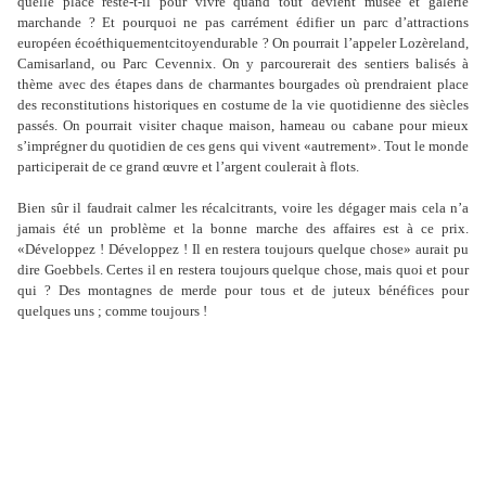
quelle place reste-t-il pour vivre quand tout devient musée et galerie
marchande ? Et pourquoi ne pas carrément édifier un parc d
’
attractions
européen écoéthiquementcitoyendurable ? On pourrait l
’
appeler Lozèreland,
Camisarland, ou Parc Cevennix. On y parcourerait des sentiers balisés à
thème avec des étapes dans de charmantes bourgades où prendraient place
des reconstitutions historiques en costume de la vie quotidienne des siècles
passés. On pourrait visiter chaque maison, hameau ou cabane pour mieux
s
’
imprégner du quotidien de ces gens qui vivent «autrement». Tout le monde
participerait de ce grand œuvre et l
’
argent coulerait à flots.
Bien sûr il faudrait calmer les récalcitrants, voire les dégager mais cela n
’
a
jamais été un problème et la bonne marche des affaires est à ce prix.
«Développez ! Développez ! Il en restera toujours quelque chose» aurait pu
dire Goebbels. Certes il en restera toujours quelque chose, mais quoi et pour
qui ? Des montagnes de merde pour tous et de juteux bénéfices pour
quelques uns ; comme toujours !