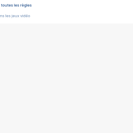
 toutes les règles
s les jeux vidéo
us choquant de Rockstar ? - Le scandale BULLY
e plus moche de Steam
du RÊVE tourne au CAUCHEMAR
pendant 8 heures
it… à tort
umiliés par un jeu vidéo
ire - Final Fantasy 8
ti un empire - Age of Empires
story DOFUS
tard, il crée l'un des pires jeux de tous les temps, MindsEye.