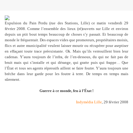
Expulsion du Pain Perdu (rue des Stations, Lille) ce matin vendredi 29
février 2008. Comme l’ensemble des lieux (ré)ouverts sur Lille et environ
depuis un ptit bout temps beaucoup de choses s’y passait. Et beaucoup de
monde le fréquentait. Des espaces vides que promoteurs, propriétaires moisis,
flics et autre municipalité veulent laisser mourir ou récupérer pour aseptiser
en effaçant toute trace préexistante. Ok. Mais qu’ils verrouillent bien leur
cadenas. Y’aura toujours de l’infra, de l’en-dessous, du qui ne fait pas de
bruit mais qui s’installe et qui dérange, qui gratte puis qui frappe… Que
l’État et tous ses agents répressifs aillent se faire foutre. Y’aura toujours une
brèche dans leur garde pour les foutre à terre. De temps en temps mais
sûrement.
Guerre à ce monde, feu à l’État !
Indymédia Lille
, 29 février 2008