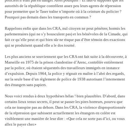
policiers n’était pas en danger. Alors pourquoi ? Et faut-il supposer que les
autorités de la république contrôlent assez peu leurs agents de répression
pour permettre que le Taser traîne n’importe où à la ceinture du policier ?
Pourquoi pas demain dans les transports en commun ?
Rappelons enfin que dans les CRA, nul citoyen ne peut pénétrer, hormis les
parlementaires (qui ne s’y bousculent pas) et les bénévoles de la Cimade, qui
fait ce qu’elle peut et qui bien sûr ne risque pas d’être témoin des exactions
qui se produisent quand elle a le dos tourné.
Les plus anciens se souviennent que les CRA ont fait suite à la découverte, à
Marseille en 1975 de la prison clandestine d’Arenc, contrôlée entièrement
par la police, où étaient séquestrés des travailleurs immigrés en instance
d’expulsion. Depuis 1964, la police y régnait en maître à l’abri des regards,
sur la seule base d’un règlement de police de 1938 autorisant l’internement
des étrangers sans papiers.
Nous voici rendus à deux hypothèses hélas ! bien plausibles. D’abord, dans
certains lieux tenus secrets, il peut se passer les pires horreurs, pourvu que
cela ne transpire pas au dehors. Dans les CRA, la violence disproportionnée
de la répression que subissent actuellement les étrangers en colère est
visiblement une manière de leur dire : «Que cela ne sorte pas d’ici, ou vous
allez le payer cher.»