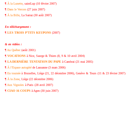
¶
À la Lunette
, saintLup (10 février 2007)
¶
Dans le Vercors
(27 juin 2007)
¶
À la Bille
, La Sarraz (30 août 2007)
En téléchargement :
¶
LES TROIS P’TITS KEUPONS
(2007)
& en vidéos :
¶
Au Québec
(août 2001)
¶
VOCATIONS
à Nice, Saorge & Thiers (8, 9 & 10 avril 2004)
¶
LA DERNIÈRE TENTATION DU PAPE
à Cambrai (21 mai 2005)
¶
À l’Espace autogéré
de Lausanne (3 mars 2006)
¶
En tournée
à
Bruxelles, Liège (21, 22 décembre 2006)
, Genève
&
Tours
(11 & 23 février 2007)
¶
À la Zone
, Liège (22 décembre 2006)
¶
Aux Vignoles
à Paris
(28 avril 2007)
¶
CIAO 16 COUPS
à Agen (30 juin 2007)