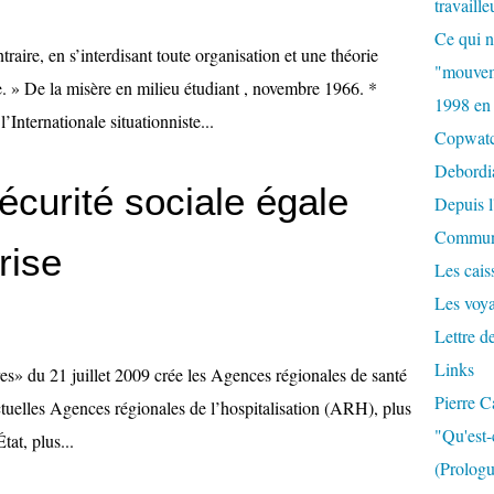
travaille
Ce qui n
ire, en s’interdisant toute organisation et une théorie
"mouvem
e. » De la misère en milieu étudiant , novembre 1966. *
1998 en
’Internationale situationniste...
Copwat
Debordi
écurité sociale égale
Depuis l
Commun
rise
Les caiss
Les voy
Lettre d
Links
oires» du 21 juillet 2009 crée les Agences régionales de santé
Pierre C
uelles Agences régionales de l’hospitalisation (ARH), plus
"Qu'est-
tat, plus...
(Prologu