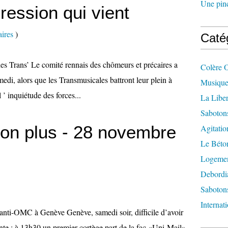
Une pincé
ression qui vient
ires
)
Caté
s Trans’ Le comité rennais des chômeurs et précaires a
Colère 
edi, alors que les Transmusicales battront leur plein à
Musique
 ’ inquiétude des forces...
La Liber
Saboton
non plus - 28 novembre
Agitatio
Le Béton
Logement
Debordi
Sabotons
Internat
 anti-OMC à Genève Genève, samedi soir, difficile d’avoir
te : à 13h30 un premier cortège part de la fac «Uni-Mail»