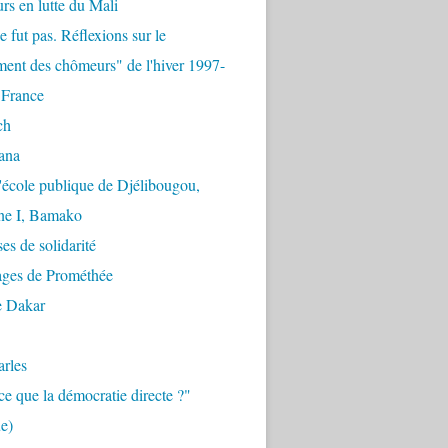
urs en lutte du Mali
e fut pas. Réflexions sur le
ent des chômeurs" de l'hiver 1997-
 France
ch
ana
'école publique de Djélibougou,
e I, Bamako
es de solidarité
ages de Prométhée
e Dakar
arles
ce que la démocratie directe ?"
e)