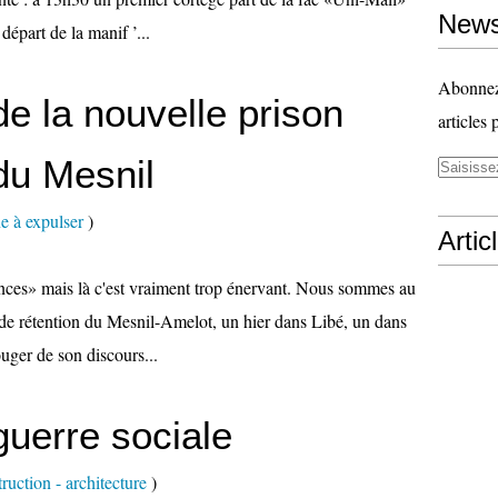
News
épart de la manif ’...
Abonnez-
de la nouvelle prison
articles 
du Mesnil
e à expulser
)
Artic
lances» mais là c'est vraiment trop énervant. Nous sommes au
 de rétention du Mesnil-Amelot, un hier dans Libé, un dans
ger de son discours...
guerre sociale
uction - architecture
)