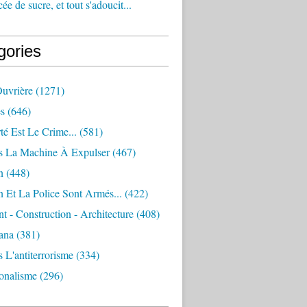
e de sucre, et tout s'adoucit...
gories
Ouvrière
(1271)
s
(646)
té Est Le Crime...
(581)
s La Machine À Expulser
(467)
n
(448)
 Et La Police Sont Armés...
(422)
 - Construction - Architecture
(408)
ana
(381)
 L'antiterrorisme
(334)
ionalisme
(296)