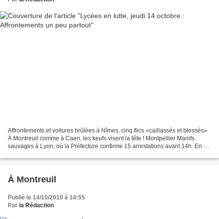
Affrontements et voitures brûlées à Nîmes, cinq flics «caillassés et blessés»
À Montreuil comme à Caen, les keufs visent la tête ! Montpellier Manifs
sauvages à Lyon, où la Préfecture confirme 15 arrestations avant 14h. En ce
moment des groupes de lycéens...
À Montreuil
Publié le 14/10/2010 à 14:55
Par
la Rédaction