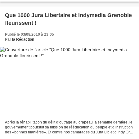
Que 1000 Jura Libertaire et Indymedia Grenoble
fleurissent !
Publié le 03/08/2010 à 23:05
Par
la Rédaction
Après la réhabilitation du délit d’outrage au drapeau la semaine dernière, le
gouvernement poursuit sa mission de rééducation du peuple et d’instruction
des «bonnes manières». Et contre nos camarades du Jura Lib et d’Indy Gre,
ce n’est pas le RAID ou...