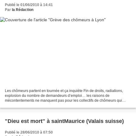
Publié le 01/06/2010 à 14:41
Par
la Rédaction
Les chômeurs partent en tournée et ça inquiète Fin de droits, radiations,
explosion du nombre de demandeurs d’emploi… les raisons de
mécontentements ne manquent pas pour les collectifs de chômeurs qui
multiplient les actions pour se faire entendre. Les...
"Dieu est mort" à saintMaurice (Valais suisse)
Publié le 28/06/2010 à 07:50