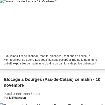
Expulsions, tirs de flashball, manifs, blocages , camions de police , à
Montreuil jour de guerre Les deux maisons occupées rue de la demi-lune
ont été expulsées ce matin, une dizaine de camions de police ont envahi la
rue et alentour. Les pelleteuses...
Blocage à Dourges (Pas-de-Calais) ce matin - 10
novembre
Publié le 10/11/2010 à 10:15
Par
la Rédaction