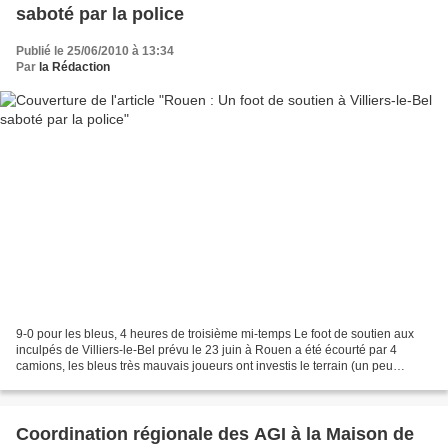
saboté par la police
Publié le 25/06/2010 à 13:34
Par
la Rédaction
9-0 pour les bleus, 4 heures de troisième mi-temps Le foot de soutien aux
inculpés de Villiers-le-Bel prévu le 23 juin à Rouen a été écourté par 4
camions, les bleus très mauvais joueurs ont investis le terrain (un peu
rudement) pour «en savoir plus»...
Coordination régionale des AGI à la Maison de