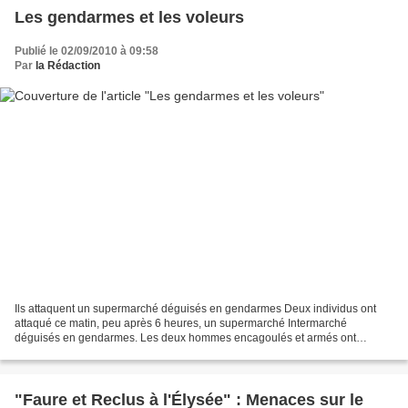
Les gendarmes et les voleurs
Publié le 02/09/2010 à 09:58
Par
la Rédaction
Ils attaquent un supermarché déguisés en gendarmes Deux individus ont
attaqué ce matin, peu après 6 heures, un supermarché Intermarché
déguisés en gendarmes. Les deux hommes encagoulés et armés ont
maîtrisé le gérant, avant de prendre la fuite en emportant...
"Faure et Reclus à l'Élysée" : Menaces sur le