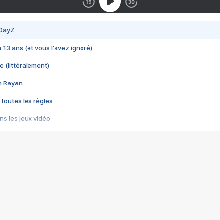
 DayZ
 a 13 ans (et vous l'avez ignoré)
e (littéralement)
im Rayan
 toutes les règles
s les jeux vidéo
us choquant de Rockstar ? - Le scandale BULLY
e plus moche de Steam
du RÊVE tourne au CAUCHEMAR
pendant 8 heures
it… à tort