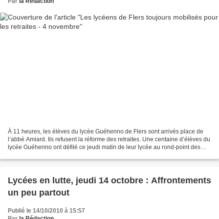
Par
la Rédaction
À 11 heures, les élèves du lycée Guéhenno de Flers sont arrivés place de
l’abbé Amiard. Ils refusent la réforme des retraites. Une centaine d’élèves du
lycée Guéhenno ont défilé ce jeudi matin de leur lycée au rond-point des
Cinq-Becs. «On voulait montrer...
Lycées en lutte, jeudi 14 octobre : Affrontements
un peu partout
Publié le 14/10/2010 à 15:57
Par
la Rédaction