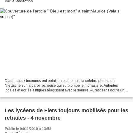
Par
la Rédaction
D’audacieux inconnus ont peint, en pleine nuit, la célèbre phrase de
Nietzsche sur la paroi rocheuse qui surplombe le monastère. Autorités
locales et ecclésiastiques réagissent avec le sourire. «C’est sans doute une
blague d’étudiants», suppose Damien...
Les lycéens de Flers toujours mobilisés pour les
retraites - 4 novembre
Publié le 04/11/2010 à 13:58