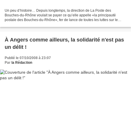
Un peu d’histoire… Depuis longtemps, la direction de La Poste des
Bouches-du-Rhône voulait se payer ce qu’elle appelle «la principauté
postale des Bouches-du-Rhône», fer de lance de toutes les luttes sur le
département… La grève de mai 2008 contre Facteur...
À Angers comme ailleurs, la solidarité n'est pas
un délit !
Publié le 07/10/2008 à 23:07
Par
la Rédaction