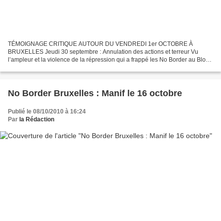
TÉMOIGNAGE CRITIQUE AUTOUR DU VENDREDI 1er OCTOBRE À
BRUXELLES Jeudi 30 septembre : Annulation des actions et terreur Vu
l’ampleur et la violence de la répression qui a frappé les No Border au Bloc
Anticapitaliste la veille, toutes les actions du jour...
No Border Bruxelles : Manif le 16 octobre
Publié le 08/10/2010 à 16:24
Par
la Rédaction