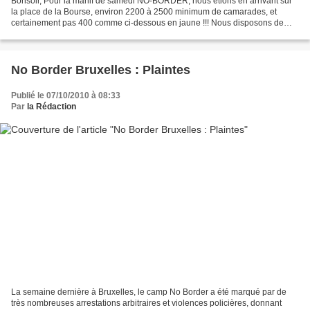
Bonsoir, Pour la manif de samedi NO-BORDER, nous étions en arrivant sur
la place de la Bourse, environ 2200 à 2500 minimum de camarades, et
certainement pas 400 comme ci-dessous en jaune !!! Nous disposons de
films qui le prouvent avec des prises de vues...
No Border Bruxelles : Plaintes
Publié le 07/10/2010 à 08:33
Par
la Rédaction
La semaine dernière à Bruxelles, le camp No Border a été marqué par de
très nombreuses arrestations arbitraires et violences policières, donnant