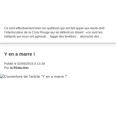
Ce sont effectivement bien les quêteurs qui ont fait appel aux keufs dixit
l’interlocuteur de la Croix Rouge qui se défend en disant : «ce sont les
militants qui nous ont agressé… taggé des fenêtres… décroché des
rideaux… la responsabilité est du côté...
Y en a marre !
Publié le 02/06/2010 à 13:38
Par
la Rédaction