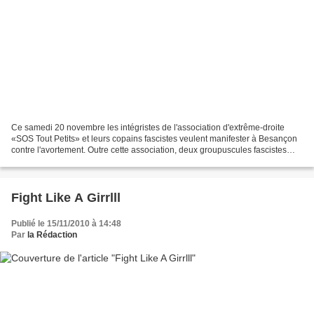
Ce samedi 20 novembre les intégristes de l'association d'extrême-droite
«SOS Tout Petits» et leurs copains fascistes veulent manifester à Besançon
contre l'avortement. Outre cette association, deux groupuscules fascistes
locaux appellent à la mobilisation...
Fight Like A Girrlll
Publié le 15/11/2010 à 14:48
Par
la Rédaction