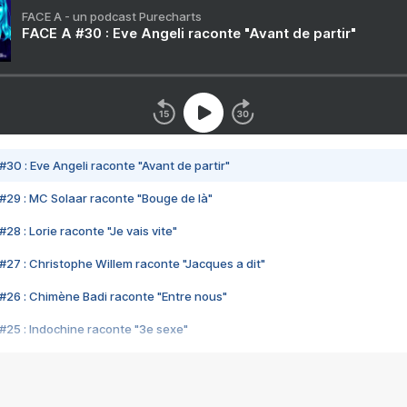
FACE A - un podcast Purecharts
FACE A #30 : Eve Angeli raconte "Avant de partir"
#30 : Eve Angeli raconte "Avant de partir"
#29 : MC Solaar raconte "Bouge de là"
28 : Lorie raconte "Je vais vite"
#27 : Christophe Willem raconte "Jacques a dit"
#26 : Chimène Badi raconte "Entre nous"
#25 : Indochine raconte "3e sexe"
#24 : Zaho raconte "C'est chelou"
#23 : Patrick Bruel raconte "Au café des délices"