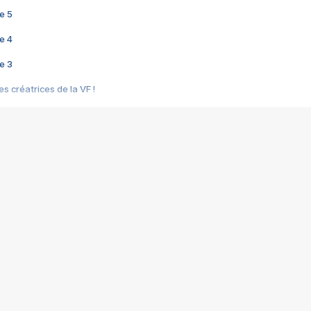
e 5
e 4
e 3
s créatrices de la VF !
e 2
e 1
e Mektoub My Love arrive enfin ! Rencontre avec Shaïn Boumedine et Sal
i : après Toni en famille
elle réalise le bouleversant Dites lui que je l'aime
ais ! Rencontre autour de Vie privée de Rebecca Zlotowski
 de Marguerite, Grave... Rencontre avec Ella Rumpf
 Les Rêveurs, un film intime sur la santé mentale