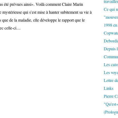
travaille
as été prévues ainsi». Voilà comment Claire Marin
Ce qui n
 mystérieuse qui s’est mise à hanter subitement sa vie à
"mouvem
s que de la maladie, elle développe le rapport que le
1998 en
c celle-ci....
Copwat
Debordi
Depuis l
Commun
Les caiss
Les voy
Lettre d
Links
Pierre C
"Qu'est-
(Prologu