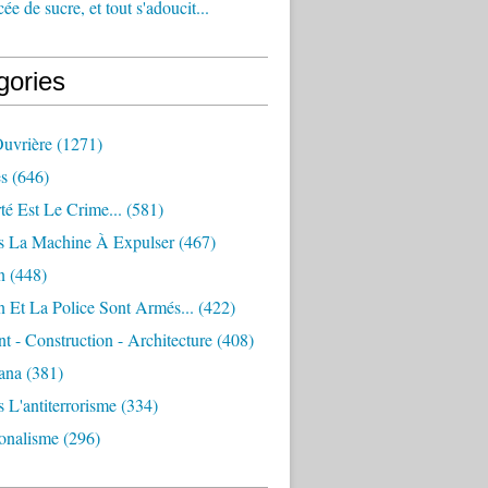
e de sucre, et tout s'adoucit...
gories
Ouvrière
(1271)
s
(646)
té Est Le Crime...
(581)
s La Machine À Expulser
(467)
n
(448)
 Et La Police Sont Armés...
(422)
 - Construction - Architecture
(408)
ana
(381)
 L'antiterrorisme
(334)
ionalisme
(296)