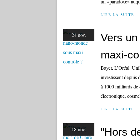
un «paradoxe» auque
LIRE LA SUITE
Vers un
24 nov.
maxi-co
Bayer, L’Oréal, Un
investissent depuis
à 1000 milliards de 
électronique, cosmét
LIRE LA SUITE
"Hors d
18 nov.