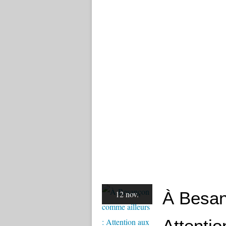
À Besan
12 nov.
Attentio