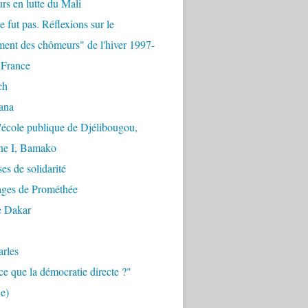
urs en lutte du Mali
e fut pas. Réflexions sur le
ent des chômeurs" de l'hiver 1997-
 France
ch
ana
'école publique de Djélibougou,
e I, Bamako
es de solidarité
ages de Prométhée
e Dakar
arles
ce que la démocratie directe ?"
e)