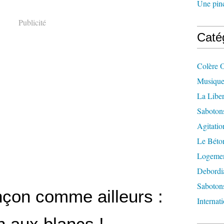
Une pincé
Publicité
Caté
Colère 
Musique
La Liber
Saboton
Agitatio
Le Béton
Logement
Debordi
Sabotons
çon comme ailleurs :
Internat
n aux blancs !