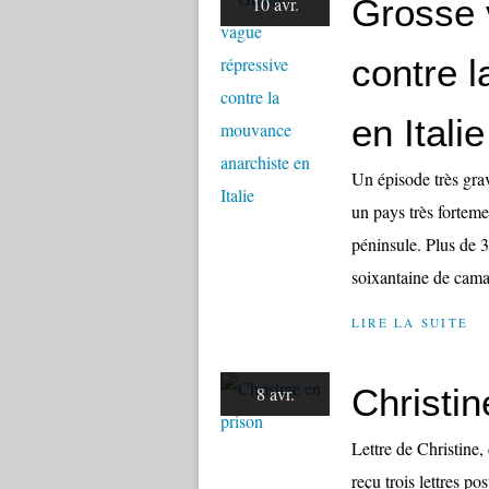
Grosse 
10 avr.
contre 
en Italie
Un épisode très gra
un pays très forteme
péninsule. Plus de 3
soixantaine de cama
LIRE LA SUITE
Christin
8 avr.
Lettre de Christine,
reçu trois lettres p