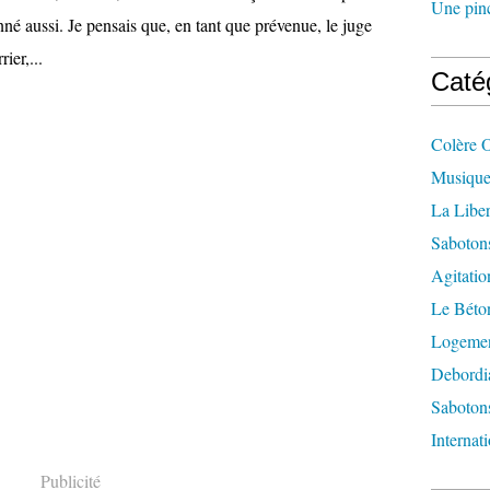
Une pincé
onné aussi. Je pensais que, en tant que prévenue, le juge
rier,...
Caté
Colère 
Musique
La Liber
Saboton
Agitatio
Le Béton
Logement
Debordi
Sabotons
Internat
Publicité