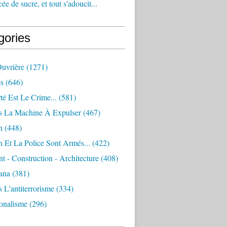
e de sucre, et tout s'adoucit...
gories
Ouvrière
(1271)
s
(646)
té Est Le Crime...
(581)
s La Machine À Expulser
(467)
n
(448)
 Et La Police Sont Armés...
(422)
 - Construction - Architecture
(408)
ana
(381)
 L'antiterrorisme
(334)
ionalisme
(296)