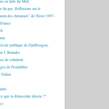
urs en lutte du Mali
e fut pas. Réflexions sur le
ent des chômeurs" de l'hiver 1997-
 France
ch
ana
'école publique de Djélibougou,
e I, Bamako
es de solidarité
ages de Prométhée
e Dakar
arles
ce que la démocratie directe ?"
e)