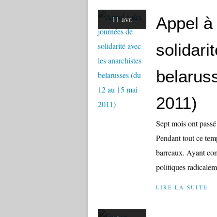
Appel à
11 avr.
solidari
belarus
2011)
Sept mois ont passé 
Pendant tout ce temp
barreaux. Ayant com
politiques radicaleme
LIRE LA SUITE