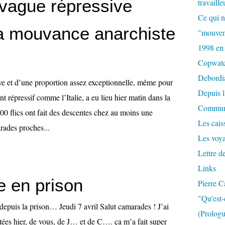
vague répressive
travaille
Ce qui n
la mouvance anarchiste
"mouvem
1998 en
Copwat
Debordi
ve et d’une proportion assez exceptionnelle, même pour
Depuis l
nt répressif comme l’Italie, a eu lieu hier matin dans la
Commun
00 flics ont fait des descentes chez au moins une
Les caiss
rades proches...
Les voy
Lettre d
Links
e en prison
Pierre C
"Qu'est-
 depuis la prison… Jeudi 7 avril Salut camarades ! J’ai
(Prologu
ostées hier, de vous, de J… et de C…. ça m’a fait super