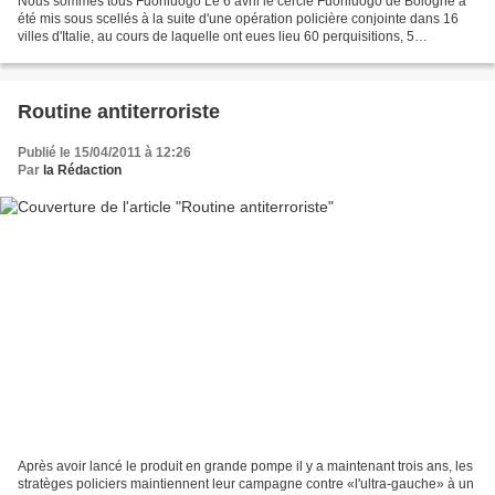
Nous sommes tous Fuoriluogo Le 6 avril le cercle Fuoriluogo de Bologne a
été mis sous scellés à la suite d'une opération policière conjointe dans 16
villes d'Italie, au cours de laquelle ont eues lieu 60 perquisitions, 5
incarcérations et 7 placements...
Routine antiterroriste
Publié le 15/04/2011 à 12:26
Par
la Rédaction
Après avoir lancé le produit en grande pompe il y a maintenant trois ans, les
stratèges policiers maintiennent leur campagne contre «l'ultra-gauche» à un