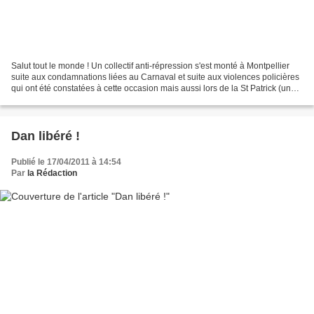
Salut tout le monde ! Un collectif anti-répression s'est monté à Montpellier
suite aux condamnations liées au Carnaval et suite aux violences policières
qui ont été constatées à cette occasion mais aussi lors de la St Patrick (une
personne a perdu un...
Dan libéré !
Publié le 17/04/2011 à 14:54
Par
la Rédaction