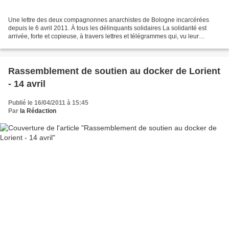
Une lettre des deux compagnonnes anarchistes de Bologne incarcérées
depuis le 6 avril 2011. À tous les délinquants solidaires La solidarité est
arrivée, forte et copieuse, à travers lettres et télégrammes qui, vu leur
nombre, ont fait péter les plombs...
Rassemblement de soutien au docker de Lorient
- 14 avril
Publié le 16/04/2011 à 15:45
Par
la Rédaction