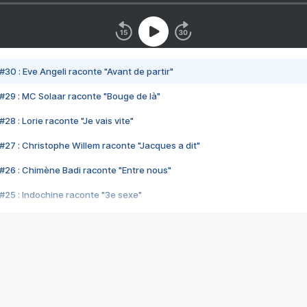
#30 : Eve Angeli raconte "Avant de partir"
#29 : MC Solaar raconte "Bouge de là"
28 : Lorie raconte "Je vais vite"
#27 : Christophe Willem raconte "Jacques a dit"
#26 : Chimène Badi raconte "Entre nous"
#25 : Indochine raconte "3e sexe"
#24 : Zaho raconte "C'est chelou"
#23 : Patrick Bruel raconte "Au café des délices"
#22 : Kyo raconte "Le chemin"
#21 : Nolwenn Leroy raconte "Cassé"