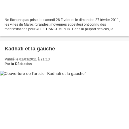
Ne lâchons pas prise Le samedi 26 février et le dimanche 27 février 2011,
les villes du Maroc (grandes, moyennes et petites) ont connu des
manifestations pour «LE CHANGEMENT». Dans la plupart des cas, la
répression était au rendez-vous (Agadir, Meknès,...
Kadhafi et la gauche
Publié le 02/03/2011 à 21:13
Par
la Rédaction