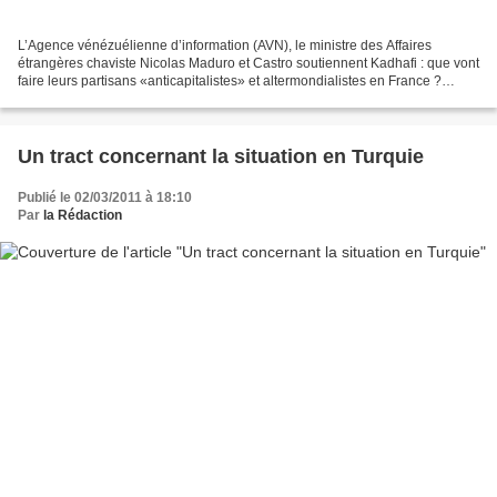
L’Agence vénézuélienne d’information (AVN), le ministre des Affaires
étrangères chaviste Nicolas Maduro et Castro soutiennent Kadhafi : que vont
faire leurs partisans «anticapitalistes» et altermondialistes en France ?
Chavez et Castro font partie depuis...
Un tract concernant la situation en Turquie
Publié le 02/03/2011 à 18:10
Par
la Rédaction