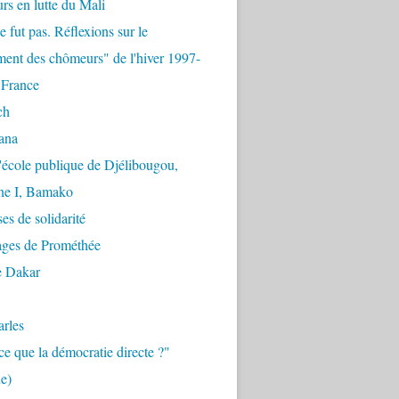
urs en lutte du Mali
e fut pas. Réflexions sur le
ent des chômeurs" de l'hiver 1997-
 France
ch
ana
'école publique de Djélibougou,
e I, Bamako
es de solidarité
ages de Prométhée
e Dakar
arles
ce que la démocratie directe ?"
e)