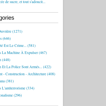
e de sucre, et tout s'adoucit...
gories
Ouvrière
(1271)
s
(646)
té Est Le Crime...
(581)
s La Machine À Expulser
(467)
n
(448)
 Et La Police Sont Armés...
(422)
 - Construction - Architecture
(408)
ana
(381)
 L'antiterrorisme
(334)
ionalisme
(296)