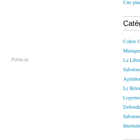
Une pincé
Caté
Colère 
Musique
Publicité
La Liber
Saboton
Agitatio
Le Béton
Logement
Debordi
Sabotons
Internat