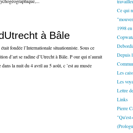
psychogéographique,...
travaille
Ce qui n
"mouvem
1998 en
Utrecht à Bâle
Copwat
Debordi
 était fondée l’Internationale situationniste. Sous ce
Depuis l
ition d’art se radine d’Utrecht à Bâle. P our qui n’aurait
Commun
e dans la nuit du 4 avril au 5 août, c ’est au musée
Les caiss
Les voy
Lettre d
Links
Pierre C
"Qu'est-
(Prologu