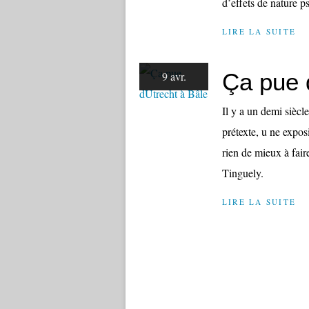
d’effets de nature 
LIRE LA SUITE
Ça pue d
9 avr.
Il y a un demi siècle
prétexte, u ne expos
rien de mieux à fair
Tinguely.
LIRE LA SUITE