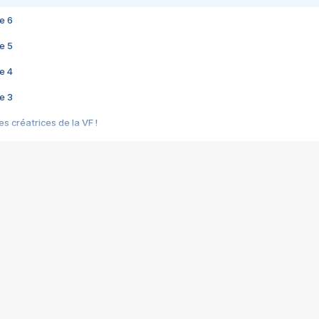
e 6
e 5
e 4
e 3
s créatrices de la VF !
e 2
e 1
e Mektoub My Love arrive enfin ! Rencontre avec Shaïn Boumedine et Sal
i : après Toni en famille
elle réalise le bouleversant Dites lui que je l'aime
ais ! Rencontre autour de Vie privée de Rebecca Zlotowski
 de Marguerite, Grave... Rencontre avec Ella Rumpf