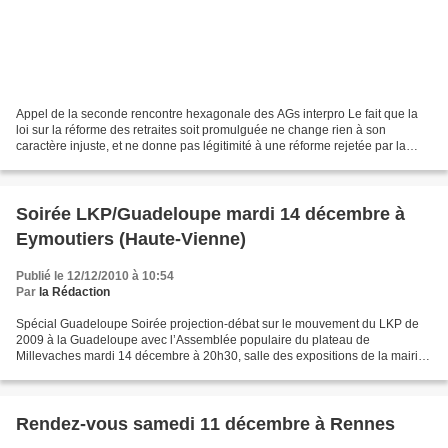
Appel de la seconde rencontre hexagonale des AGs interpro Le fait que la
loi sur la réforme des retraites soit promulguée ne change rien à son
caractère injuste, et ne donne pas légitimité à une réforme rejetée par la
majorité de la population. La grève...
Soirée LKP/Guadeloupe mardi 14 décembre à
Eymoutiers (Haute-Vienne)
Publié le 12/12/2010 à 10:54
Par
la Rédaction
Spécial Guadeloupe Soirée projection-débat sur le mouvement du LKP de
2009 à la Guadeloupe avec l’Assemblée populaire du plateau de
Millevaches mardi 14 décembre à 20h30, salle des expositions de la mairie
d’Eymoutiers - 4e étage Les quarante huit organisations...
Rendez-vous samedi 11 décembre à Rennes