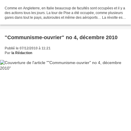
Comme en Angleterre, en Italie beaucoup de facultés sont occupées et il y a
des actions tous les jours. La tour de Pise a été occupée, comme plusieurs
gares dans tout le pays, autoroutes et même des aéroports… La révolte est
partout. Première de la Scala...
"Communisme-ouvrier" no 4, décembre 2010
Publié le 07/12/2010 à 11:21
Par
la Rédaction