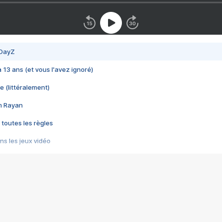
 DayZ
 a 13 ans (et vous l'avez ignoré)
e (littéralement)
im Rayan
 toutes les règles
s les jeux vidéo
us choquant de Rockstar ? - Le scandale BULLY
e plus moche de Steam
du RÊVE tourne au CAUCHEMAR
pendant 8 heures