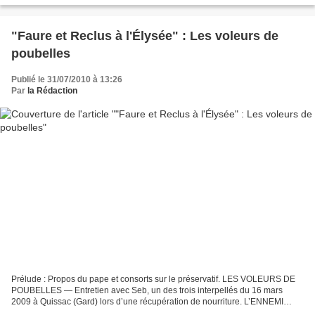
"Faure et Reclus à l'Élysée" : Les voleurs de
poubelles
Publié le 31/07/2010 à 13:26
Par
la Rédaction
Prélude : Propos du pape et consorts sur le préservatif. LES VOLEURS DE
POUBELLES — Entretien avec Seb, un des trois interpellés du 16 mars
2009 à Quissac (Gard) lors d’une récupération de nourriture. L’ENNEMI
INTÉRIEUR — Extraits d’un entretien avec...