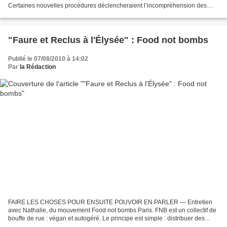
Certaines nouvelles procédures déclencheraient l’incompréhension des
clients. Ce serait un effet inattendu...
"Faure et Reclus à l'Élysée" : Food not bombs
Publié le 07/08/2010 à 14:02
Par
la Rédaction
FAIRE LES CHOSES POUR ENSUITE POUVOIR EN PARLER — Entretien
avec Nathalie, du mouvement Food not bombs Paris. FNB est un collectif de
bouffe de rue : végan et autogéré. Le principe est simple : distribuer des
repas végétaliens dans la rue à partir de...