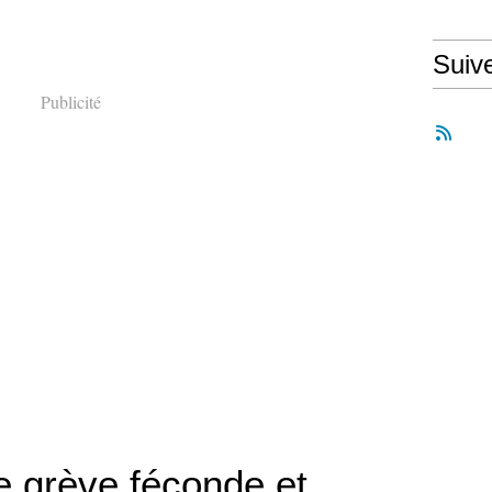
Suiv
Publicité
e grève féconde et