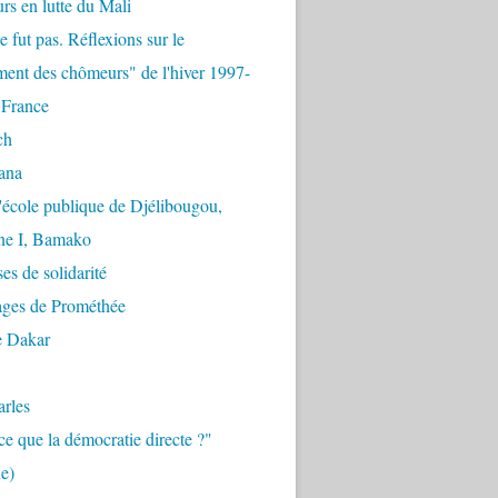
urs en lutte du Mali
e fut pas. Réflexions sur le
ent des chômeurs" de l'hiver 1997-
 France
ch
ana
'école publique de Djélibougou,
e I, Bamako
es de solidarité
ages de Prométhée
e Dakar
arles
ce que la démocratie directe ?"
e)