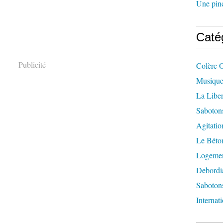
Une pincé
Caté
Publicité
Colère 
Musique
La Liber
Saboton
Agitatio
Le Béton
Logement
Debordi
Sabotons
Internat