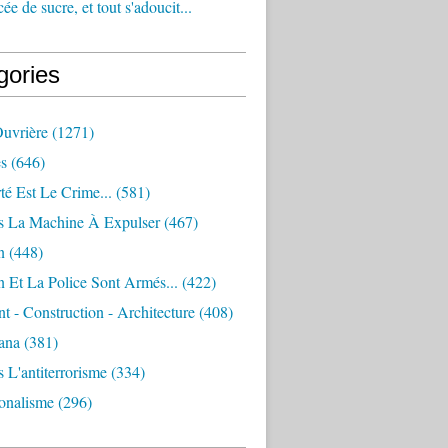
e de sucre, et tout s'adoucit...
gories
Ouvrière
(1271)
s
(646)
té Est Le Crime...
(581)
s La Machine À Expulser
(467)
n
(448)
 Et La Police Sont Armés...
(422)
 - Construction - Architecture
(408)
ana
(381)
 L'antiterrorisme
(334)
ionalisme
(296)