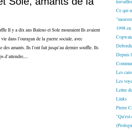
et Sole, amants de la
travaille
Ce qui n
"mouvem
1998 en
ffle Il y a dix ans Baleno et Sole mouraient Ils avaient
Copwat
r vie dans l’ouragan de la guerre sociale, avec
Debordi
des amants. Ils l’ont fait jusqu’au dernier souffle. Ils
Depuis l
s d’attendre,...
Commun
Les caiss
Les voy
Lettre d
Links
Pierre C
"Qu'est-
(Prologu