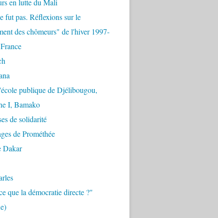
urs en lutte du Mali
e fut pas. Réflexions sur le
ent des chômeurs" de l'hiver 1997-
 France
ch
ana
'école publique de Djélibougou,
e I, Bamako
es de solidarité
ages de Prométhée
e Dakar
arles
ce que la démocratie directe ?"
e)