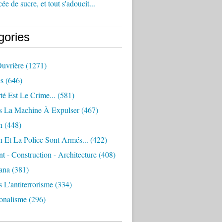
e de sucre, et tout s'adoucit...
gories
Ouvrière
(1271)
s
(646)
té Est Le Crime...
(581)
s La Machine À Expulser
(467)
n
(448)
 Et La Police Sont Armés...
(422)
 - Construction - Architecture
(408)
ana
(381)
 L'antiterrorisme
(334)
ionalisme
(296)