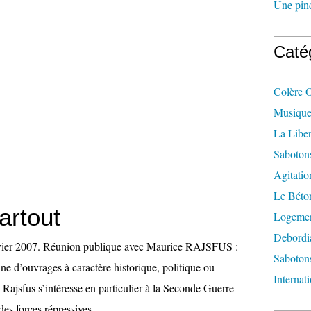
Une pincé
Caté
Colère 
Musique
La Liber
Saboton
Agitatio
Le Béton
artout
Logement
Debordi
nvier 2007. Réunion publique avec Maurice RAJSFUS :
Sabotons
ne d’ouvrages à caractère historique, politique ou
Internat
Rajsfus s’intéresse en particulier à la Seconde Guerre
es forces répressives,...