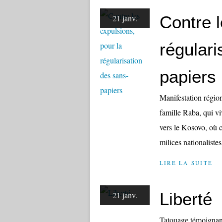
Contre l
21 janv.
régulari
papiers
Manifestation régio
famille Raba, qui v
vers le Kosovo, où c
milices nationaliste
LIRE LA SUITE
Liberté
21 janv.
Tatouage témoignant