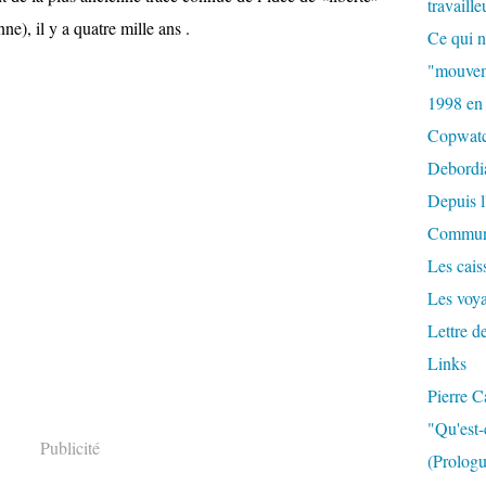
travaille
ne), il y a quatre mille ans .
Ce qui n
"mouvem
1998 en
Copwat
Debordi
Depuis l
Commun
Les caiss
Les voy
Lettre d
Links
Pierre C
"Qu'est-
Publicité
(Prologu