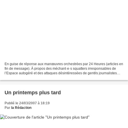
En guise de réponse aux manœuvres orchestrées par 24 Heures (articles en
fin de message). À propos des méchant·e·s squatters irresponsables de
l’Espace autogéré et des attaques désintéressées de gentils journalistes
d’Edipresse qui ne font que leur travail....
Un printemps plus tard
Publié le 24/03/2007 à 18:19
Par
la Rédaction