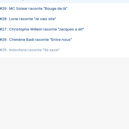
#29 : MC Solaar raconte "Bouge de là"
28 : Lorie raconte "Je vais vite"
#27 : Christophe Willem raconte "Jacques a dit"
#26 : Chimène Badi raconte "Entre nous"
#25 : Indochine raconte "3e sexe"
#24 : Zaho raconte "C'est chelou"
#23 : Patrick Bruel raconte "Au café des délices"
#22 : Kyo raconte "Le chemin"
#21 : Nolwenn Leroy raconte "Cassé"
#20 : Patrick Hernandez raconte "Born to be alive"
#19 : Lorie raconte "Près de moi"
#18 : Michael Jones raconte "A nos actes manqués" (avec Jean-Jacque