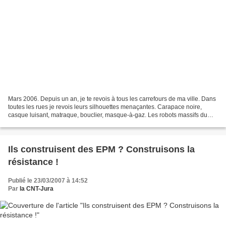
Mars 2006. Depuis un an, je te revois à tous les carrefours de ma ville. Dans
toutes les rues je revois leurs silhouettes menaçantes. Carapace noire,
casque luisant, matraque, bouclier, masque-à-gaz. Les robots massifs du
pouvoir, en lignes, en carrés,...
Ils construisent des EPM ? Construisons la
résistance !
Publié le 23/03/2007 à 14:52
Par
la CNT-Jura