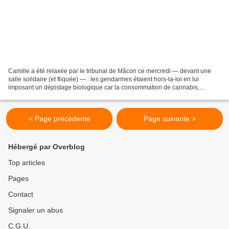
Camille a été relaxée par le tribunal de Mâcon ce mercredi — devant une
salle solidaire (et fliquée) — : les gendarmes étaient hors-la-loi en lui
imposant un dépistage biologique car la consommation de cannabis,
déclarée par Camille, est du ressort du...
< Page précédente
Page suivante >
Hébergé par Overblog
Top articles
Pages
Contact
Signaler un abus
C.G.U.