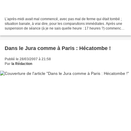
L’après-midi avait mal commencé, avec pas mal de ferme qui était tombé ;
situation banale, à vrai dire, pour les comparutions immédiates. Après une
suspension de séance (à je ne sais quelle heure : 17 heures ?) commence
les comparutions de ceux de Gare...
Dans le Jura comme à Paris : Hécatombe !
Publié le 28/03/2007 à 21:58
Par
la Rédaction