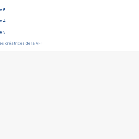
e 5
e 4
e 3
s créatrices de la VF !
e 2
e 1
e Mektoub My Love arrive enfin ! Rencontre avec Shaïn Boumedine et Sal
i : après Toni en famille
elle réalise le bouleversant Dites lui que je l'aime
ais ! Rencontre autour de Vie privée de Rebecca Zlotowski
 de Marguerite, Grave... Rencontre avec Ella Rumpf
 Les Rêveurs, un film intime sur la santé mentale