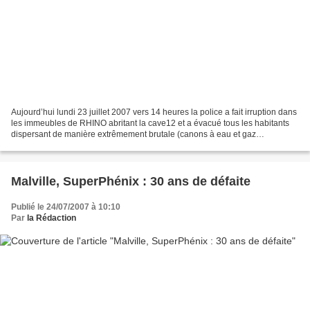
Aujourd’hui lundi 23 juillet 2007 vers 14 heures la police a fait irruption dans
les immeubles de RHINO abritant la cave12 et a évacué tous les habitants
dispersant de manière extrêmement brutale (canons à eau et gaz
lacrymogènes) les quelques 500 personnes...
Malville, SuperPhénix : 30 ans de défaite
Publié le 24/07/2007 à 10:10
Par
la Rédaction