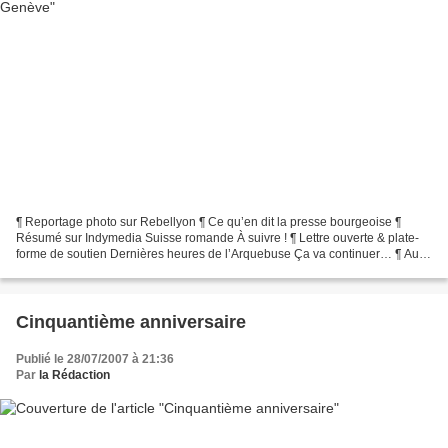
¶ Reportage photo sur Rebellyon ¶ Ce qu’en dit la presse bourgeoise ¶
Résumé sur Indymedia Suisse romande À suivre ! ¶ Lettre ouverte & plate-
forme de soutien Dernières heures de l’Arquebuse Ça va continuer… ¶ Au
45 rue de saintJean le 31 août «Squatters...
Cinquantième anniversaire
Publié le 28/07/2007 à 21:36
Par
la Rédaction