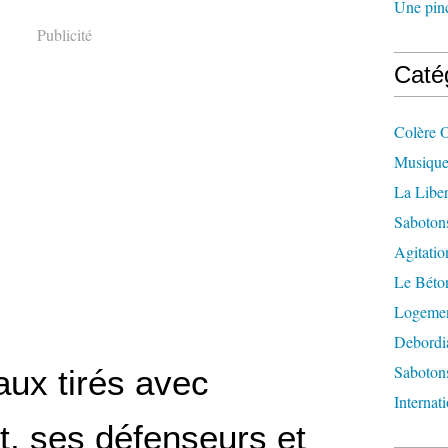
Une pincé
Publicité
Caté
Colère 
Musique
La Liber
Saboton
Agitatio
Le Béton
Logement
Debordi
Sabotons
aux tirés avec
Internat
nt, ses défenseurs et