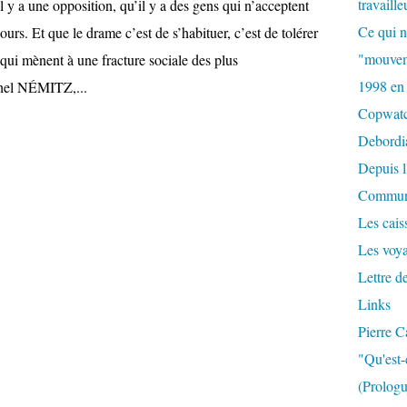
travaille
il y a une opposition, qu’il y a des gens qui n’acceptent
Ce qui n
ours. Et que le drame c’est de s’habituer, c’est de tolérer
"mouvem
qui mènent à une fracture sociale des plus
1998 en
hel NÉMITZ,...
Copwat
Debordi
Depuis l
Commun
Les caiss
Les voy
Lettre d
Links
Pierre C
"Qu'est-
(Prologu