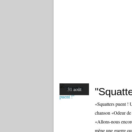
"Squatte
31 août
«Squatters puent 
chanson «Odeur de s
«Allons-nous encore
mène une guerre ouve