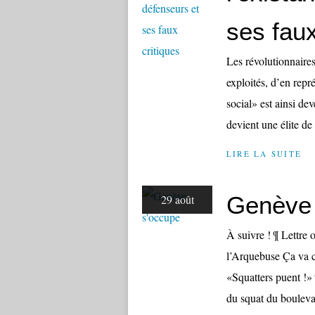
ses faux
Les révolutionnaires
exploités, d’en rep
social» est ainsi dev
devient une élite de 
LIRE LA SUITE
Genève 
29 août
À suivre ! ¶ Lettre 
l’Arquebuse Ça va c
«Squatters puent !»
du squat du bouleva