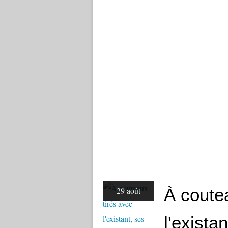
À coute
29 août
l'exista