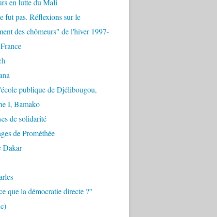
urs en lutte du Mali
e fut pas. Réflexions sur le
ent des chômeurs" de l'hiver 1997-
 France
ch
ana
'école publique de Djélibougou,
e I, Bamako
es de solidarité
ages de Prométhée
e Dakar
arles
ce que la démocratie directe ?"
e)