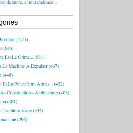
e de sucre, et tout s'adoucit...
gories
Ouvrière
(1271)
s
(646)
té Est Le Crime...
(581)
s La Machine À Expulser
(467)
n
(448)
 Et La Police Sont Armés...
(422)
 - Construction - Architecture
(408)
ana
(381)
 L'antiterrorisme
(334)
ionalisme
(296)