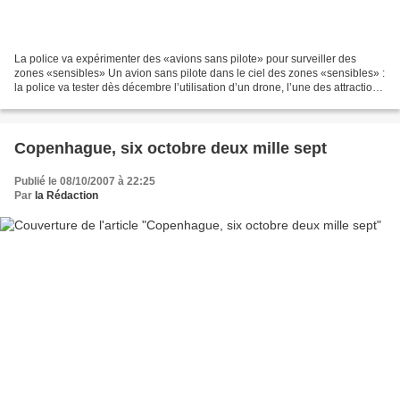
La police va expérimenter des «avions sans pilote» pour surveiller des
zones «sensibles» Un avion sans pilote dans le ciel des zones «sensibles» :
la police va tester dès décembre l’utilisation d’un drone, l’une des attractions
du salon Milipol qui s’ouvre...
Copenhague, six octobre deux mille sept
Publié le 08/10/2007 à 22:25
Par
la Rédaction