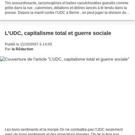
Tirs assourdissants, lacrymogènes et balles caoutchoutées gueulés comme
grêle dans la rue ; calomnies, délations et délires lancés à tir tendu dans la
presse. Depuis la manif contre l’UDC à Berne , on peut juger la division du
travail répressif à ses...
L’UDC, capitalisme total et guerre sociale
Publié le 11/10/2007 à 14:05
Par
la Rédaction
Les bons sentiments et la morale On ne combattra pas l’UDC seulement
avec de bons sentiments et des injonctions morales. On ne la fera pas