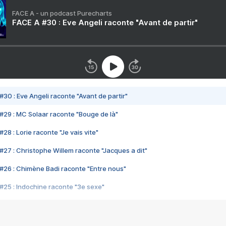
FACE A - un podcast Purecharts
FACE A #30 : Eve Angeli raconte "Avant de partir"
#30 : Eve Angeli raconte "Avant de partir"
#29 : MC Solaar raconte "Bouge de là"
28 : Lorie raconte "Je vais vite"
#27 : Christophe Willem raconte "Jacques a dit"
#26 : Chimène Badi raconte "Entre nous"
#25 : Indochine raconte "3e sexe"
#24 : Zaho raconte "C'est chelou"
#23 : Patrick Bruel raconte "Au café des délices"