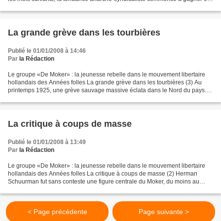
influence au sein du NSV, De Moker...
La grande grève dans les tourbières
Publié le 01/01/2008 à 14:46
Par
la Rédaction
Le groupe «De Moker» : la jeunesse rebelle dans le mouvement libertaire
hollandais des Années folles La grande grève dans les tourbières (3) Au
printemps 1925, une grève sauvage massive éclata dans le Nord du pays.
L’année précédente, pour lutter contre...
La critique à coups de masse
Publié le 01/01/2008 à 13:49
Par
la Rédaction
Le groupe «De Moker» : la jeunesse rebelle dans le mouvement libertaire
hollandais des Années folles La critique à coups de masse (2) Herman
Schuurman fut sans conteste une figure centrale du Moker, du moins au
cours des premières années, lorsqu’il en...
< Page précédente
Page suivante >