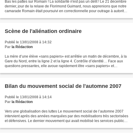
Bas les pattes sur Romain ! La solidarité n'est pas un délit ! Le 21 décembre
dernier, jour de la relaxe de Florimond Guimard, nous apprenions que notre
camarade Romain était poursuivi en correctionnelle pour outrage à autorité
publique. Un an auparavant,...
Scène de l'aliénation ordinaire
Publié le 13/01/2008 à 14:32
Par
la Rédaction
La mère d’une élève «sans papiers» est arrêtée un matin de décembre, à la
Gare du Nord, entre la ligne 2 et la ligne 4. Contrôle d’identité… Face aux
questions pressantes, elle avoue rapidement être «sans papiers» et
présente sa carte orange. Pas de menottes,...
Bilan du mouvement social de l'automne 2007
Publié le 13/01/2008 à 14:14
Par
la Rédaction
Vers une globalisation des luttes Le mouvement social de l’automne 2007
intervient après des années marquées par des mobilisations très sectorisées
et défensives. Le dernier mouvement qui avait mobilisé les services publics,
notamment l’Éducation Nationale,...