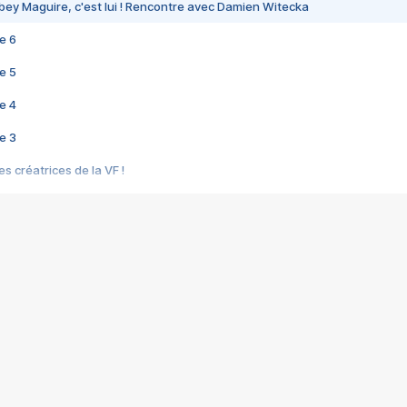
bey Maguire, c'est lui ! Rencontre avec Damien Witecka
e 6
e 5
e 4
e 3
s créatrices de la VF !
e 2
e 1
e Mektoub My Love arrive enfin ! Rencontre avec Shaïn Boumedine et Sal
i : après Toni en famille
elle réalise le bouleversant Dites lui que je l'aime
ais ! Rencontre autour de Vie privée de Rebecca Zlotowski
 de Marguerite, Grave... Rencontre avec Ella Rumpf