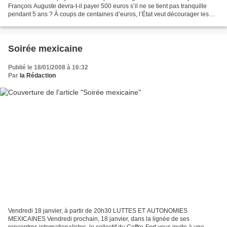
François Auguste devra-t-il payer 500 euros s’il ne se tient pas tranquille
pendant 5 ans ? À coups de centaines d’euros, l’État veut décourager les
soutiens aux sans-papiers Jeudi 17...
Soirée mexicaine
Publié le 18/01/2008 à 16:32
Par
la Rédaction
Vendredi 18 janvier, à partir de 20h30 LUTTES ET AUTONOMIES
MEXICAINES Vendredi prochain, 18 janvier, dans la lignée de ses