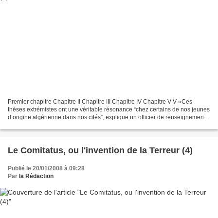
Premier chapitre Chapitre II Chapitre III Chapitre IV Chapitre V V «Ces
thèses extrémistes ont une véritable résonance “chez certains de nos jeunes
d’origine algérienne dans nos cités”, explique un officier de renseignement.
Les services pistent donc...
Le Comitatus, ou l'invention de la Terreur (4)
Publié le 20/01/2008 à 09:28
Par
la Rédaction