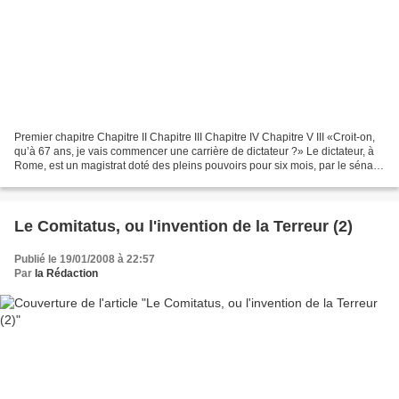
Premier chapitre Chapitre II Chapitre III Chapitre IV Chapitre V III «Croit-on,
qu’à 67 ans, je vais commencer une carrière de dictateur ?» Le dictateur, à
Rome, est un magistrat doté des pleins pouvoirs pour six mois, par le sénat
et l’un des deux consuls,...
Le Comitatus, ou l'invention de la Terreur (2)
Publié le 19/01/2008 à 22:57
Par
la Rédaction