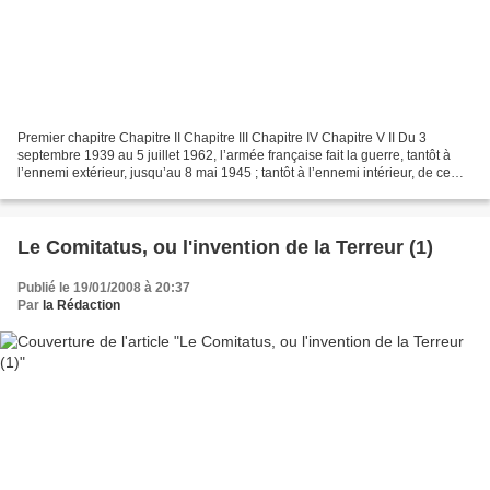
Premier chapitre Chapitre II Chapitre III Chapitre IV Chapitre V II Du 3
septembre 1939 au 5 juillet 1962, l’armée française fait la guerre, tantôt à
l’ennemi extérieur, jusqu’au 8 mai 1945 ; tantôt à l’ennemi intérieur, de ce
même 8 mai 1945 qui voit...
Le Comitatus, ou l'invention de la Terreur (1)
Publié le 19/01/2008 à 20:37
Par
la Rédaction