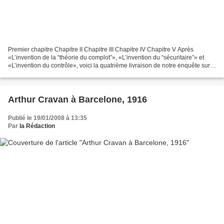
Premier chapitre Chapitre II Chapitre III Chapitre IV Chapitre V Après
«L’invention de la “théorie du complot”», «L’invention du “sécuritaire”» et
«L’invention du contrôle», voici la quatrième livraison de notre enquête sur
la police des populations à...
Arthur Cravan à Barcelone, 1916
Publié le 19/01/2008 à 13:35
Par
la Rédaction