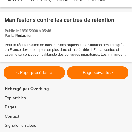
rencontres internationalistes, le collectif du Coffre-Fort vous invite à une
soirée mexicaine en deux parties. D’abord, dès 20...
Manifestons contre les centres de rétention
Publié le 18/01/2008 à 05:46
Par
la Rédaction
Pour la régularisation de tous les sans papiers ! ! La situation des immigrés
en France devient de plus en plus dure et intolérable. L’État accentue et
assume sa conception utilitariste des politiques migratoires. Les immigrés
sont considérés comme des...
< Page précédente
Page suivante >
Hébergé par Overblog
Top articles
Pages
Contact
Signaler un abus