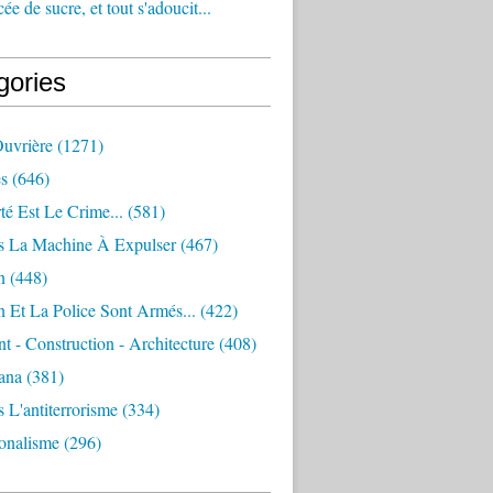
e de sucre, et tout s'adoucit...
gories
Ouvrière
(1271)
s
(646)
té Est Le Crime...
(581)
s La Machine À Expulser
(467)
n
(448)
 Et La Police Sont Armés...
(422)
 - Construction - Architecture
(408)
ana
(381)
 L'antiterrorisme
(334)
ionalisme
(296)