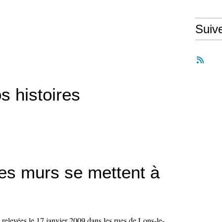
Suiv
s histoires
es murs se mettent à
 relevées le 17 janvier 2009 dans les rues de Lons-le-