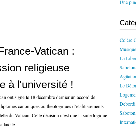
Une pincé
Caté
Colère 
France-Vatican :
Musique
La Liber
sion religieuse
Saboton
Agitatio
 à l'université !
Le Béton
Logement
ican ont signé le 18 décembre dernier un accord de
Debordi
diplômes canoniques ou théologiques d’établissements
Sabotons
elle du Vatican. Cette décision n’est que la suite logique
Internat
 laïcité...