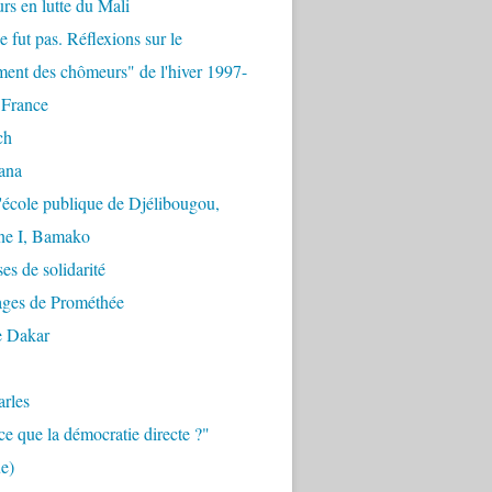
urs en lutte du Mali
e fut pas. Réflexions sur le
ent des chômeurs" de l'hiver 1997-
 France
ch
ana
'école publique de Djélibougou,
e I, Bamako
es de solidarité
ages de Prométhée
e Dakar
arles
ce que la démocratie directe ?"
e)