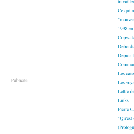
travaille
Ce qui n
"mouvem
1998 en
Copwat
Debordi
Depuis l
Commun
Les caiss
Publicité
Les voy
Lettre d
Links
Pierre C
"Qu'est-
(Prologu