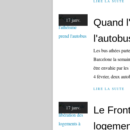
LIRE LA SUITE
Quand l
17 janv.
l'autobu
Les bus athées part
Barcelone la semaine
être envahie par les
4 février, deux auto
LIRE LA SUITE
Le Front
17 janv.
logement