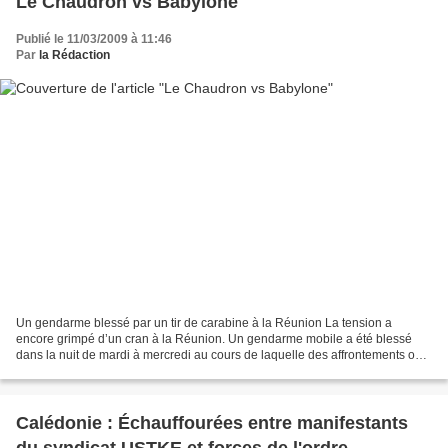
Le Chaudron vs Babylone
Publié le 11/03/2009 à 11:46
Par
la Rédaction
Un gendarme blessé par un tir de carabine à la Réunion La tension a
encore grimpé d’un cran à la Réunion. Un gendarme mobile a été blessé
dans la nuit de mardi à mercredi au cours de laquelle des affrontements ont
opposé forces de l ’ ordre et casseurs...
Calédonie : Échauffourées entre manifestants
du syndicat USTKE et forces de l'ordre