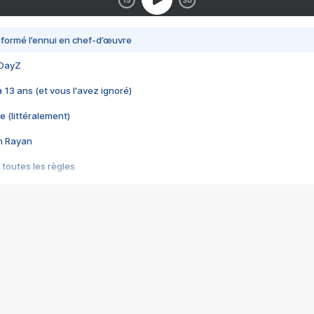
nsformé l’ennui en chef-d’œuvre
 DayZ
 a 13 ans (et vous l'avez ignoré)
e (littéralement)
im Rayan
 toutes les règles
s les jeux vidéo
us choquant de Rockstar ? - Le scandale BULLY
e plus moche de Steam
du RÊVE tourne au CAUCHEMAR
pendant 8 heures