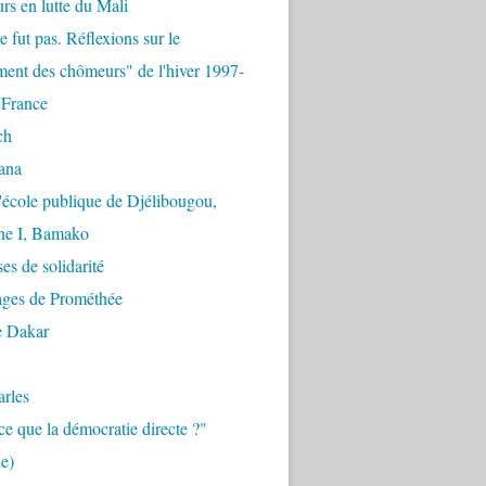
urs en lutte du Mali
e fut pas. Réflexions sur le
ent des chômeurs" de l'hiver 1997-
 France
ch
ana
'école publique de Djélibougou,
e I, Bamako
es de solidarité
ages de Prométhée
e Dakar
arles
ce que la démocratie directe ?"
e)