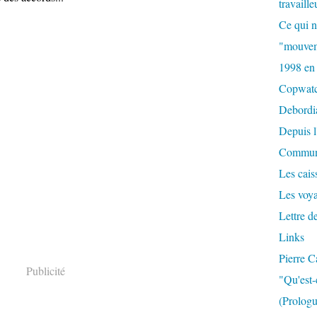
travaille
Ce qui n
"mouvem
1998 en
Copwat
Debordi
Depuis l
Commun
Les caiss
Les voy
Lettre d
Links
Pierre C
Publicité
"Qu'est-
(Prologu