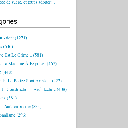
e de sucre, et tout s'adoucit...
gories
Ouvrière
(1271)
s
(646)
té Est Le Crime...
(581)
s La Machine À Expulser
(467)
n
(448)
 Et La Police Sont Armés...
(422)
 - Construction - Architecture
(408)
ana
(381)
 L'antiterrorisme
(334)
ionalisme
(296)