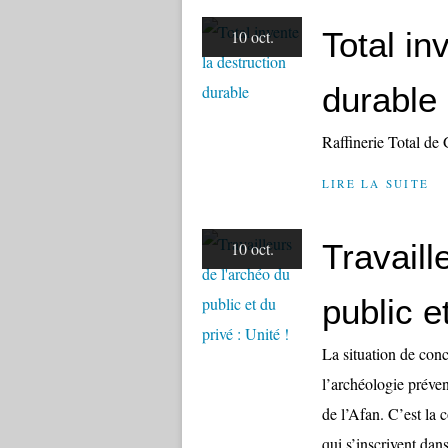
Total in
10 oct.
durable
Raffinerie Total de
LIRE LA SUITE
Travaill
10 oct.
public e
La situation de conc
l’archéologie préven
de l’Afan. C’est la
qui s’inscrivent dans