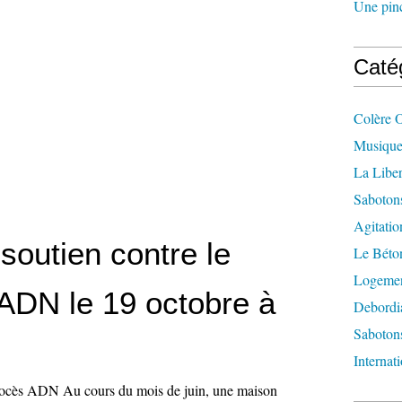
Une pincé
Caté
Colère 
Musique
La Liber
Saboton
Agitatio
soutien contre le
Le Béton
Logement
 ADN le 19 octobre à
Debordi
Sabotons
Internat
procès ADN Au cours du mois de juin, une maison