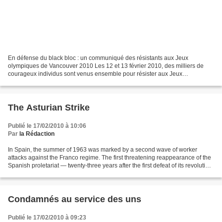
En défense du black bloc : un communiqué des résistants aux Jeux
olympiques de Vancouver 2010 Les 12 et 13 février 2010, des milliers de
courageux individus sont venus ensemble pour résister aux Jeux
olympiques de 2010 de l’État policier et pour attaquer...
The Asturian Strike
Publié le 17/02/2010 à 10:06
Par
la Rédaction
In Spain, the summer of 1963 was marked by a second wave of worker
attacks against the Franco regime. The first threatening reappearance of the
Spanish proletariat — twenty-three years after the first defeat of its revolution,
following the civil war...
Condamnés au service des uns
Publié le 17/02/2010 à 09:23