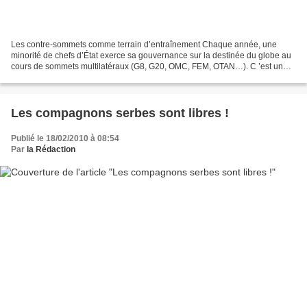
Les contre-sommets comme terrain d’entraînement Chaque année, une
minorité de chefs d’État exerce sa gouvernance sur la destinée du globe au
cours de sommets multilatéraux (G8, G20, OMC, FEM, OTAN…). C ’est un
Yalta permanent, avec son cortège de flics...
Les compagnons serbes sont libres !
Publié le 18/02/2010 à 08:54
Par
la Rédaction