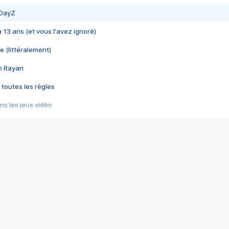
 DayZ
 a 13 ans (et vous l'avez ignoré)
e (littéralement)
im Rayan
 toutes les règles
s les jeux vidéo
us choquant de Rockstar ? - Le scandale BULLY
e plus moche de Steam
du RÊVE tourne au CAUCHEMAR
pendant 8 heures
it… à tort
umiliés par un jeu vidéo