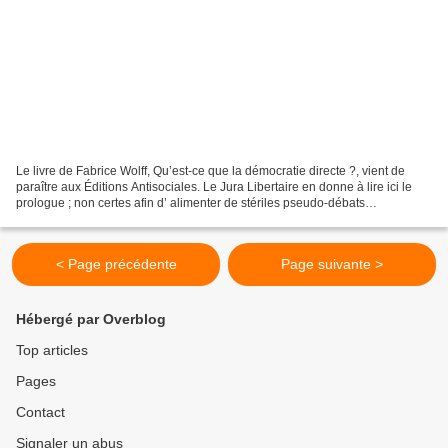
Le livre de Fabrice Wolff, Qu’est-ce que la démocratie directe ?, vient de
paraître aux Éditions Antisociales. Le Jura Libertaire en donne à lire ici le
prologue ; non certes afin d’ alimenter de stériles pseudo-débats
«théoriques» à l’«ultra-gauche»,...
< Page précédente
Page suivante >
Hébergé par Overblog
Top articles
Pages
Contact
Signaler un abus