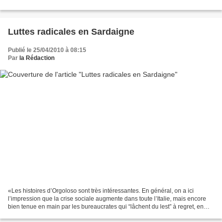
Luttes radicales en Sardaigne
Publié le 25/04/2010 à 08:15
Par
la Rédaction
«Les histoires d’Orgoloso sont très intéressantes. En général, on a ici
l’impression que la crise sociale augmente dans toute l’Italie, mais encore
bien tenue en main par les bureaucrates qui “lâchent du lest” à regret, en
organisant des grèves d’un jour.»...