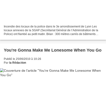
Incendie des locaux de la police dans le 3e arrondissement de Lyon Les
locaux annexes de la SGAP (Secrétariat Général de l’Administration de la
Police) ont flambé au petit matin. Bilan : 300 mètres carrés de bâtiments
détruits (contenant du matériel et...
You're Gonna Make Me Lonesome When You Go
Publié le 25/06/2010 à 10:26
Par
la Rédaction