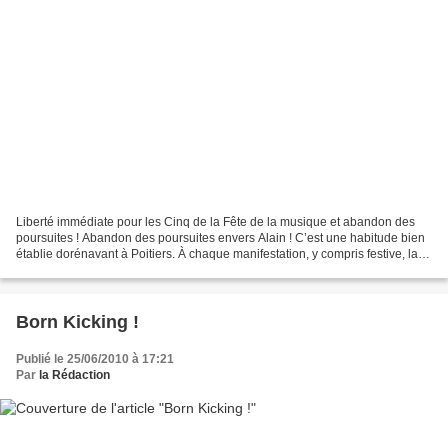
Liberté immédiate pour les Cinq de la Fête de la musique et abandon des
poursuites ! Abandon des poursuites envers Alain ! C’est une habitude bien
établie dorénavant à Poitiers. À chaque manifestation, y compris festive, la
police et la «Brigade anti-criminalité»...
Born Kicking !
Publié le 25/06/2010 à 17:21
Par
la Rédaction