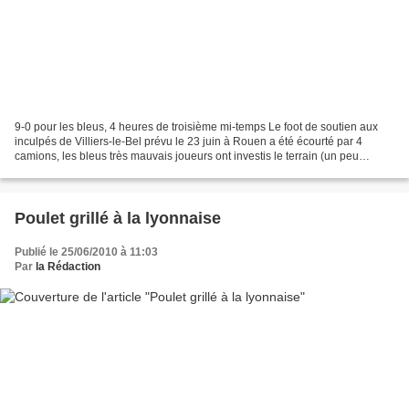
9-0 pour les bleus, 4 heures de troisième mi-temps Le foot de soutien aux
inculpés de Villiers-le-Bel prévu le 23 juin à Rouen a été écourté par 4
camions, les bleus très mauvais joueurs ont investis le terrain (un peu
rudement) pour «en savoir plus»...
Poulet grillé à la lyonnaise
Publié le 25/06/2010 à 11:03
Par
la Rédaction